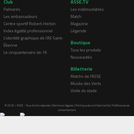
Club
ASSE.TV
Palmarès
Les indémodables
Les ambassadeurs
Match
Centre sportif Robert-Herbin
Magazine
Index égalité professionnel
Légende
L'identité graphique de l'AS Saint-
Boutique
Étienne
Tous les produits
Le cinquantenaire de 76
Nouveautés
Billetterie
Matchs de l'ASSE
Musée des Verts
Visite du stade
© 2026 / ASSE - Tous droits réservés |
Mentions légales
|
Politique de confidentialité
|
Préférences de
consentement