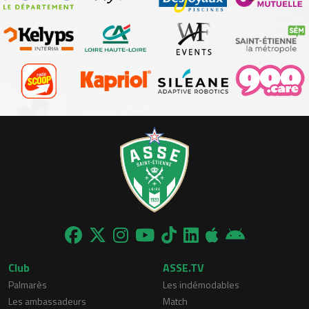
Club
ASSE.TV
Palmarès
Les indémodables
Les ambassadeurs
Match