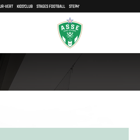
UR-VERT
KIDS'CLUB
STAGES FOOTBALL
STEPH'