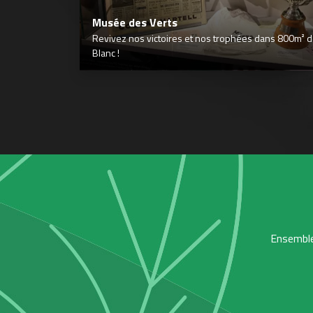
Musée des Verts
Revivez nos victoires et nos trophées dans 800m² déd
Blanc !
Ensemble,