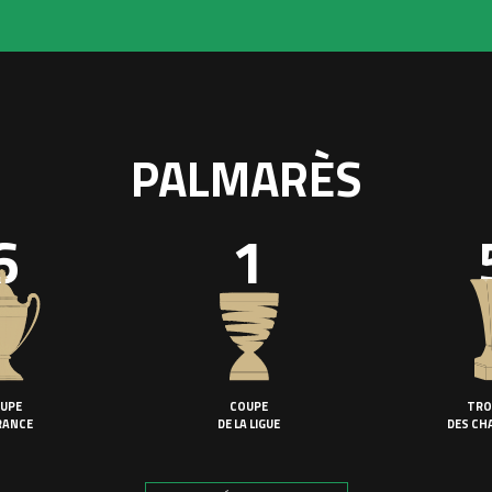
PALMARÈS
6
1
UPE
COUPE
TRO
RANCE
DE LA LIGUE
DES CH