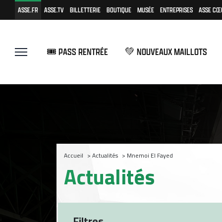
ASSE.FR
ASSE.TV
BILLETTERIE
BOUTIQUE
MUSÉE
ENTREPRISES
ASSE CŒ
🎟️ PASS RENTRÉE
💚 NOUVEAUX MAILLOTS
Accueil
>
Actualités
>
Mnemoi El Fayed
Actualités
Filtres