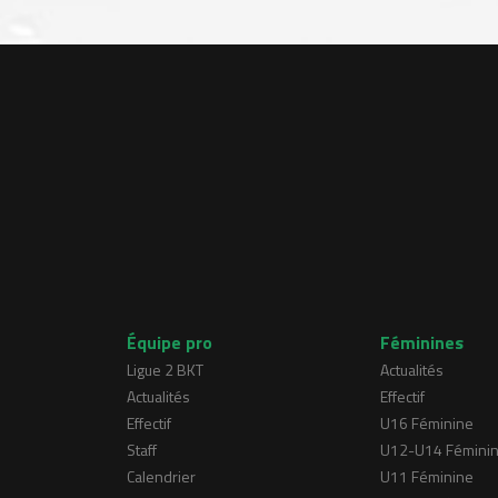
Équipe pro
Féminines
Ligue 2 BKT
Actualités
Actualités
Effectif
Effectif
U16 Féminine
Staff
U12-U14 Fémini
Calendrier
U11 Féminine