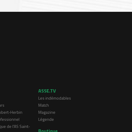
ASSE.TV
Les indémodables
urs
Match
Robert-Herbin
Magazine
ofessionnel
Légende
que de l'AS Saint-
Boutique