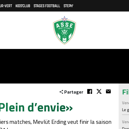
UR-VERT
KIDS'CLUB
STAGES FOOTBALL
STEPH'
Fi
Partager
Plein d’envie»
Ven
Le 
iers matches, Mevlüt Erding veut finir la saison
Ven
Der