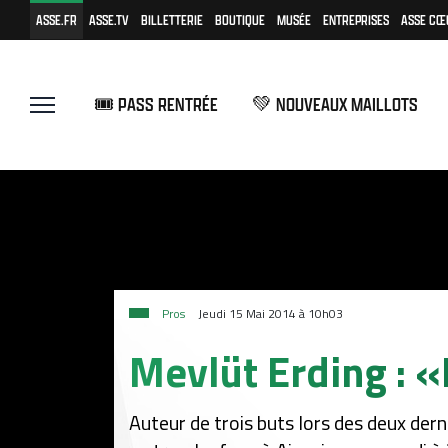
ASSE.FR
ASSE.TV
BILLETTERIE
BOUTIQUE
MUSÉE
ENTREPRISES
ASSE CŒ
🎟️ PASS RENTRÉE
💚 NOUVEAUX MAILLOTS
Pros
Jeudi 15 Mai 2014 à 10h03
Mevlüt Erding : «
Auteur de trois buts lors des deux dern