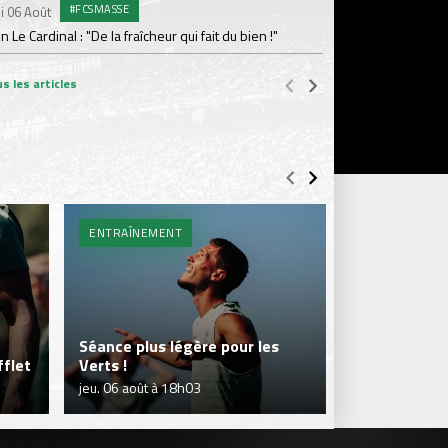
#FCSMASSE
i 06 Août
Dimanche 02 Août
en Le Cardinal : "De la fraîcheur qui fait du bien !"
Le point sur l'effecti
s les articles
ENTRAÎNEMENT
BILLETTERIE 
Séance plus légère pour les
flet
Verts !
Je réserve m
jeu. 06 août à 18h03
jeu. 06 août à 