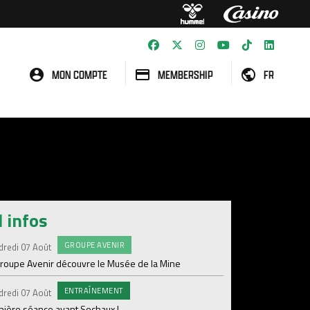
MON COMPTE
MEMBERSHIP
FR
l infos
GROUPE AVENIR
#FCS
dredi 07 Août
Jeudi 06 Août
groupe Avenir découvre le Musée de la Mine
Informations concern
ENTRAÎNEMENT
C
dredi 07 Août
Mercredi 05 Août
nière séance avant Sochaux !
Nouveau renfort pour