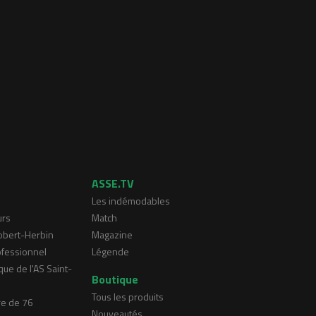
ASSE.TV
Les indémodables
urs
Match
Robert-Herbin
Magazine
ofessionnel
Légende
que de l'AS Saint-
Boutique
Tous les produits
re de 76
Nouveautés