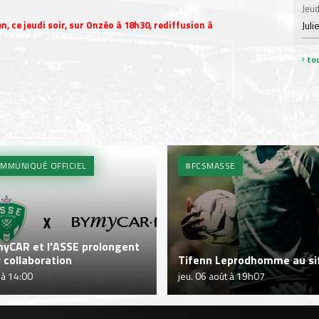
Jeud
Juli
n, ce jeudi soir, sur Onzéo à 18h30, rediffusion à
tou
MMUNIQUÉ OFFICIEL
#FCSMASSE
yCAR et l'ASSE prolongent
r collaboration
Tifenn Leprodhomme au sif
 à 14:00
jeu. 06 août à 19h07