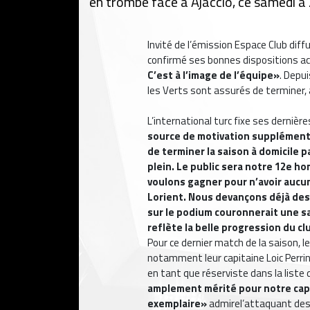
en trombe face à Ajaccio, ce samedi à
Invité de l’émission Espace Club diffu
confirmé ses bonnes dispositions act
C’est à l’image de l’équipe»
. Depui
les Verts sont assurés de terminer, a
L’international turc fixe ses dernièr
source de motivation supplémenta
de terminer la saison à domicile pa
plein. Le public sera notre 12e h
voulons gagner pour n’avoir aucun 
Lorient. Nous devançons déjà des 
sur le podium couronnerait une s
reflète la belle progression du cl
Pour ce dernier match de la saison, 
notamment leur capitaine Loic Perrin,
en tant que réserviste dans la liste
amplement mérité pour notre capita
exemplaire»
admirel’attaquant des