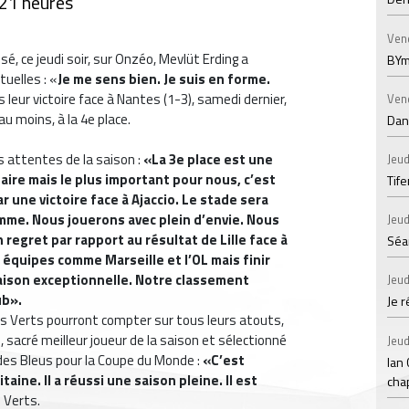
 21 heures
Ven
sé, ce jeudi soir, sur Onzéo, Mevlüt Erding a
BYm
uelles : «
Je me sens bien. Je suis en forme.
s leur victoire face à Nantes (1-3), samedi dernier,
Ven
u moins, à la 4e place.
Dans
es attentes de la saison :
«La 3e place est une
Jeud
ire mais le plus important pour nous, c’est
Tif
r une victoire face à Ajaccio. Le stade sera
omme. Nous jouerons avec plein d’envie. Nous
Jeud
regret par rapport au résultat de Lille face à
Séan
équipes comme Marseille et l’OL mais finir
aison exceptionnelle. Notre classement
Jeud
ub».
Je 
les Verts pourront compter sur tous leurs atouts,
 sacré meilleur joueur de la saison et sélectionné
Jeud
 des Bleus pour la Coupe du Monde :
«C’est
Ian
ine. Il a réussi une saison pleine. Il est
chap
 Verts.