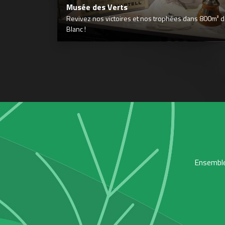
Musée des Verts
Revivez nos victoires et nos trophées dans 800m² déd
Blanc !
Ensemble,