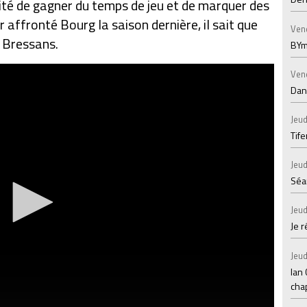
té de gagner du temps de jeu et de marquer des
r affronté Bourg la saison dernière, il sait que
Ven
s Bressans.
BYm
Ven
Dans
Jeud
Tif
Jeud
Séan
Jeud
Je 
Jeud
Ian
chap