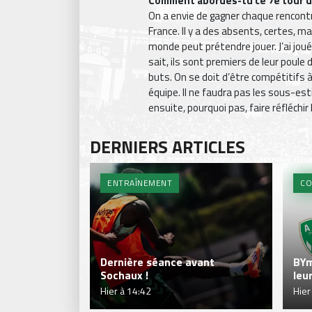
Comment abordes-tu ce 7e tour d
On a envie de gagner chaque rencontr
France. Il y a des absents, certes, mai
monde peut prétendre jouer. J’ai joué
sait, ils sont premiers de leur poule
buts. On se doit d’être compétitifs à
équipe. Il ne faudra pas les sous-es
ensuite, pourquoi pas, faire réfléchir 
DERNIERS ARTICLES
ENTRAÎNEMENT
CO
Dernière séance avant
BYm
Sochaux !
leu
Hier à 14:42
Hier