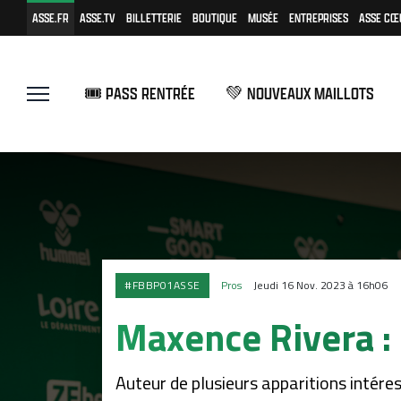
ASSE.FR
ASSE.TV
BILLETTERIE
BOUTIQUE
MUSÉE
ENTREPRISES
ASSE CŒ
🎟️ PASS RENTRÉE
💚 NOUVEAUX MAILLOTS
#FBBP01ASSE
Pros
Jeudi 16 Nov. 2023 à 16h06
Maxence Rivera : 
Auteur de plusieurs apparitions intére