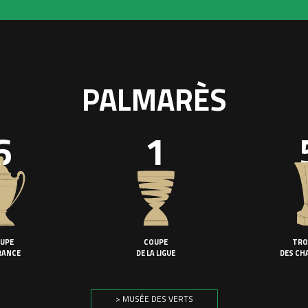
PALMARÈS
6
1
UPE
COUPE
TRO
RANCE
DE LA LIGUE
DES CH
> MUSÉE DES VERTS