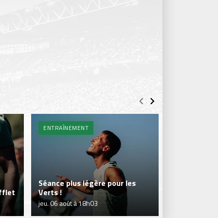
ENTRAÎNEMENT
BILLETTERIE 
Séance plus légère pour les
flet
Verts !
Je réserve m
jeu. 06 août à 18h03
jeu. 06 août à 