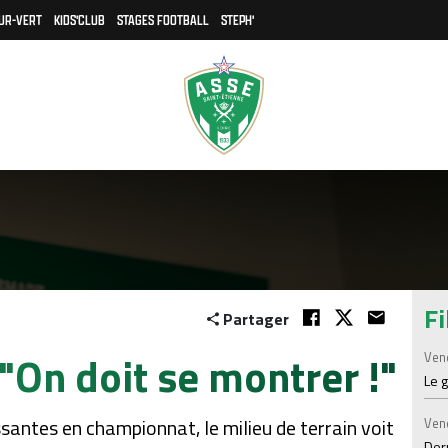
UR-VERT
KIDS'CLUB
STAGES FOOTBALL
STEPH'
Fi
Partager
"On doit se montrer !"
Ven
Le 
ssantes en championnat, le milieu de terrain voit
Ven
Der