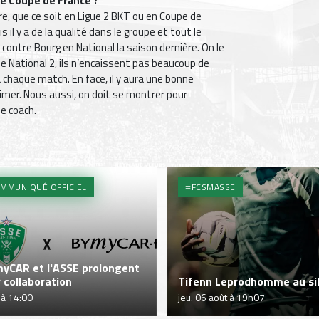
e Coupe de France ?
e, que ce soit en Ligue 2 BKT ou en Coupe de
s il y a de la qualité dans le groupe et tout le
 contre Bourg en National la saison dernière. On le
 de National 2, ils n’encaissent pas beaucoup de
 chaque match. En face, il y aura une bonne
timer. Nous aussi, on doit se montrer pour
le coach.
MMUNIQUÉ OFFICIEL
#FCSMASSE
yCAR et l'ASSE prolongent
r collaboration
Tifenn Leprodhomme au sif
 à 14:00
jeu. 06 août à 19h07