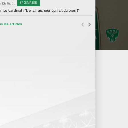
#FCSMASSE
i 06 Août
Dimanche 02 Août
en Le Cardinal : "De la fraîcheur qui fait du bien !"
Le point sur l'effecti
s les articles