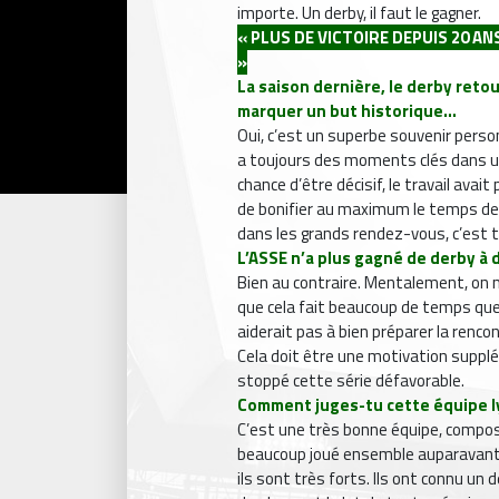
importe. Un derby, il faut le gagner.
« PLUS DE VICTOIRE DEPUIS 20 A
»
La saison dernière, le derby retou
marquer un but historique…
Oui, c’est un superbe souvenir personnel
a toujours des moments clés dans une
chance d’être décisif, le travail avai
de bonifier au maximum le temps de 
dans les grands rendez-vous, c’est t
L’ASSE n’a plus gagné de derby à d
Bien au contraire. Mentalement, on n
que cela fait beaucoup de temps que 
aiderait pas à bien préparer la renc
Cela doit être une motivation supplém
stoppé cette série défavorable.
Comment juges-tu cette équipe l
C’est une très bonne équipe, composé
beaucoup joué ensemble auparavant.
ils sont très forts. Ils ont connu un 