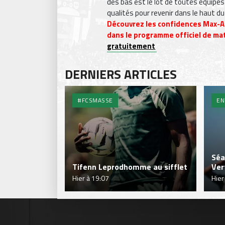
des bas est le lot de toutes équipes
qualités pour revenir dans le haut d
Découvrez les confidences Max-Al
dans le programme officiel de ma
gratuitement
DERNIERS ARTICLES
#FCSMASSE
EN
Séa
Tifenn Leprodhomme au sifflet
Ver
Hier à 19:07
Hier