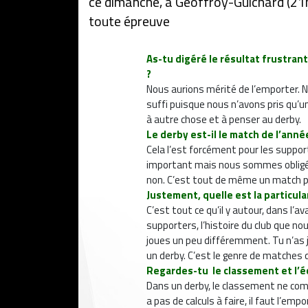
ce dimanche, à Geoffroy-Guichard (21h
toute épreuve
As-tu digéré le résultat frustra
?
Nous aurions mérité de l’emporter. N
suffi puisque nous n’avons pris qu’un
à autre chose et à penser au derby.
Le derby est-il le match de l’anné
Cela l’est forcément pour les suppor
important mais nous sommes obligés
non. C’est tout de même un match par
Justement, quelle est la particula
C’est tout ce qu’il y autour, dans l’a
supporters, l’histoire du club que n
joues un peu différemment. Tu n’as 
un derby. C’est le genre de matches 
Regardes-tu le classement et l’é
Dans un derby, le classement ne compte
a pas de calculs à faire, il faut l’emp