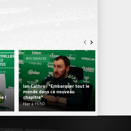
#FCSMASSE
#FCSMASSE
Ian Cathro : "Embarquer tout le
monde dans ce nouveau
Julien Le Car
e !
chapitre"
fraîcheur qui
Hier à 15:50
Hier à 15:50