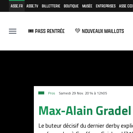
ASSE.FR
ASSE.TV
BILLETTERIE
BOUTIQUE
MUSÉE
ENTREPRISES
ASSE CŒ
🎟️ PASS RENTRÉE
💚 NOUVEAUX MAILLOTS
Pros
Samedi 29 Nov. 2014 à 12h05
Max-Alain Gradel 
Le buteur décisif du dernier derby expl