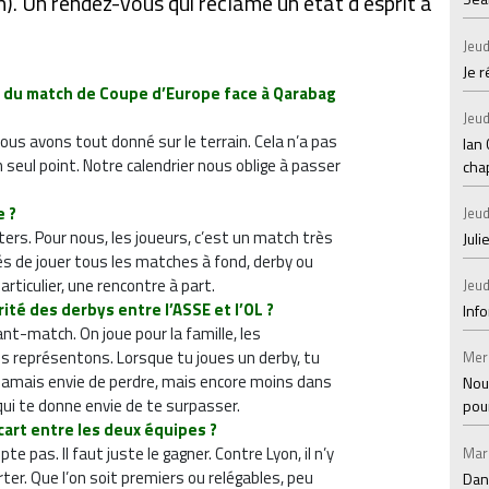
). Un rendez-vous qui réclame un état d'esprit à
Jeud
Je 
nt du match de Coupe d’Europe face à Qarabag
Jeud
ous avons tout donné sur le terrain. Cela n’a pas
Ian
 seul point. Notre calendrier nous oblige à passer
chap
e ?
Jeud
ters. Pour nous, les joueurs, c’est un match très
Juli
 de jouer tous les matches à fond, derby ou
ticulier, une rencontre à part.
Jeud
rité des derbys entre l’ASSE et l’OL ?
Inf
vant-match. On joue pour la famille, les
ous représentons. Lorsque tu joues un derby, tu
Mer
jamais envie de perdre, mais encore moins dans
Nou
qui te donne envie de te surpasser.
pou
cart entre les deux équipes ?
 pas. Il faut juste le gagner. Contre Lyon, il n’y
Mar
orter. Que l’on soit premiers ou relégables, peu
Dan