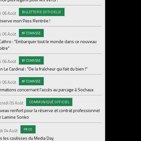
Le programme de la 
BILLETTERIE OFFICIELLE
i 06 Août
#FCS
Lundi 03 Août
réserve mon Pass Rentrée !
Parcage complet pou
#FCSMASSE
i 06 Août
#ASS
Lundi 03 Août
 Cathro : "Embarquer tout le monde dans ce nouveau
itre"
Le dernier match de
#FCSMASSE
i 06 Août
Dimanche 02 Août
en Le Cardinal : "De la fraîcheur qui fait du bien !"
Le point sur l'effecti
#FCSMASSE
PR
i 06 Août
Samedi 01 Août
ormations concernant l'accès au parcage à Sochaux
Ian Cathro : "La sem
vont commencer"
COMMUNIQUÉ OFFICIEL
credi 05 Août
#A
Samedi 01 Août
veau renfort pour la réserve et contrat professionnel
r Lamine Sonko
Une victoire contre V
PROS
#A
di 04 Août
Samedi 01 Août
s les coulisses du Media Day
ASSE - Venise en dir