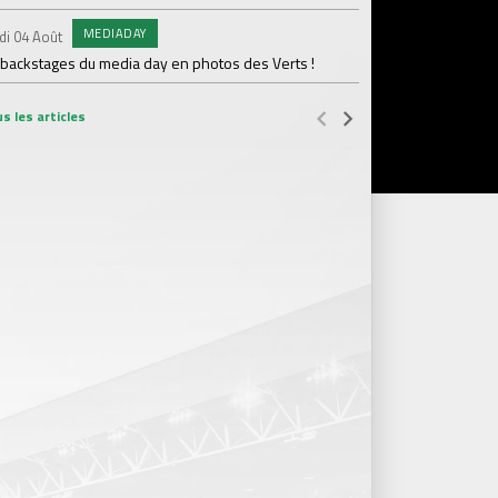
MEDIADAY
AB
di 04 Août
Samedi 01 Août
 backstages du media day en photos des Verts !
20 600 abonnés : l'AS
s les articles