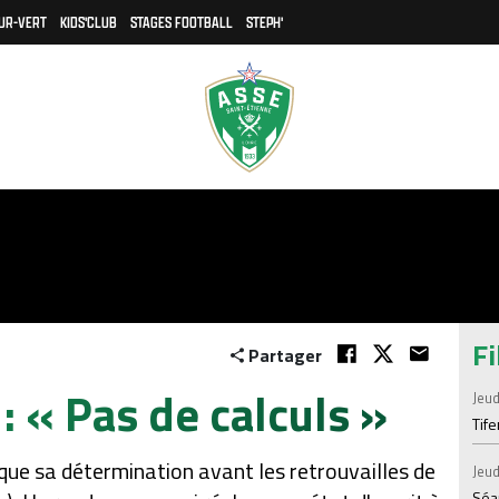
UR-VERT
KIDS'CLUB
STAGES FOOTBALL
STEPH'
Fi
Partager
: « Pas de calculs »
Jeud
Tif
ique sa détermination avant les retrouvailles de
Jeud
Séan