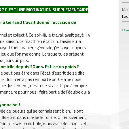
NS ? C’EST UNE MOTIVATION SUPPLEMENTAIRE
Mar
Les
r à Gerland t’avait donné l’occasion de
tou
 et collectif. Ce soir-là, le travail avait payé. Il y
 saison, ce match en était un. J’avais eu la
t payé. D’une manière générale, j’essaye toujours
jeu que l’on me donne. Lorsque tu es présent
oujours un plus.
omicile depuis 20 ans. Est-ce un poids ?
e peut pas être dans l’état d’esprit de se dire
le club n’en a pas remporté un. Cela ne nous
ontre. Justement, c’est une statistique à rompre.
entaire pour nous : faire partie de l’équipe qui a
yonnaise ?
e de joueurs qui se connaissent bien. Ils ont
 Ils sont dans une belle forme. Offensivement,
début de saison difficile, mais avoir des hauts et