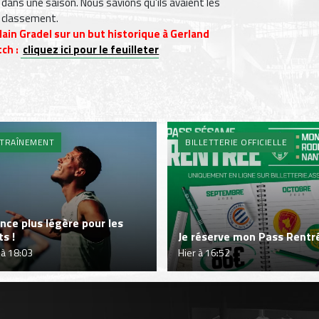
 dans une saison. Nous savions qu’ils avaient les
u classement.
ain Gradel sur un but historique à Gerland
tch :
cliquez ici pour le feuilleter
TRAÎNEMENT
BILLETTERIE OFFICIELLE
nce plus légère pour les
ts !
Je réserve mon Pass Rentré
 à 18:03
Hier à 16:52