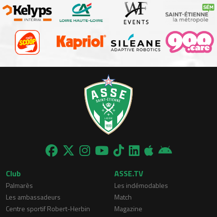
Club
ASSE.TV
Palmarès
Les indémodables
Les ambassadeurs
Match
Centre sportif Robert-Herbin
Magazine