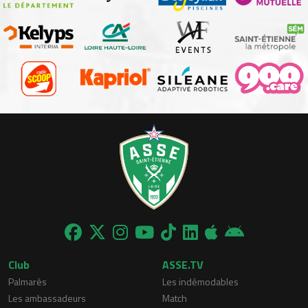
Club
ASSE.TV
Palmarès
Les indémodables
Les ambassadeurs
Match