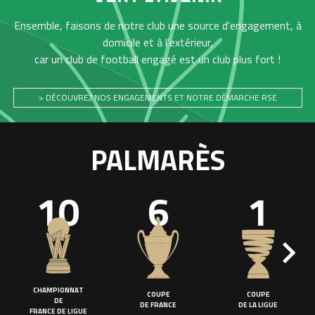
Ensemble, faisons de notre club une source d'engagement, à
domicile et à l'extérieur,
car un club de football engagé est un club plus fort !
> DÉCOUVREZ NOS ENGAGEMENTS ET NOTRE DÉMARCHE RSE
PALMARÈS
10
6
1
CHAMPIONNAT
COUPE
COUPE
DE
DE FRANCE
DE LA LIGUE
FRANCE DE LIGUE