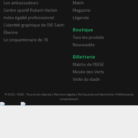
Les ambassadeurs
Match
Centre sportif Robert-Herbin
Magazine
Index égalité professionnel
Légende
L'identité graphique de l'AS Saint-
Boutique
Étienne
Tous les produits
Le cinquantenaire de 76
Nouveautés
Billetterie
Matchs de l'ASSE
Musée des Verts
Visite du stade
© 2026 / ASSE - Tous droits réservés |
Mentions légales
|
Politique de confidentialité
|
Préférences de
consentement