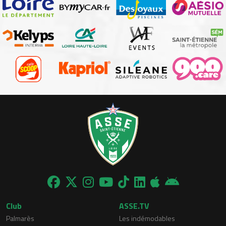
Club
ASSE.TV
Palmarès
Les indémodables