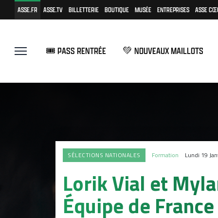
ASSE.FR
ASSE.TV
BILLETTERIE
BOUTIQUE
MUSÉE
ENTREPRISES
ASSE CŒ
🎟️ PASS RENTRÉE
💚 NOUVEAUX MAILLOTS
SÉLECTIONS NATIONALES
Formation
Lundi 19 Jan
Lorik Vial et Myl
Équipe de France