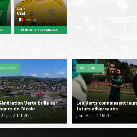
Lorik
Vial
France
OT
ACHETER SON MAILLOT
RMATION
NATIONAL 2
Génération Verte brille sur
Les Verts connaissent leur
 bancs de l'école
futurs adversaires
 22 juil. à 11h20
jeu. 16 juil. à 16h33