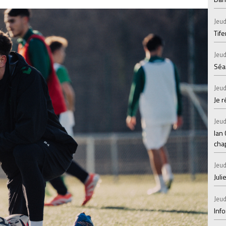
Jeud
Tif
Jeud
Séan
Jeud
Je 
Jeud
Ian
chap
Jeud
Juli
Jeud
Inf