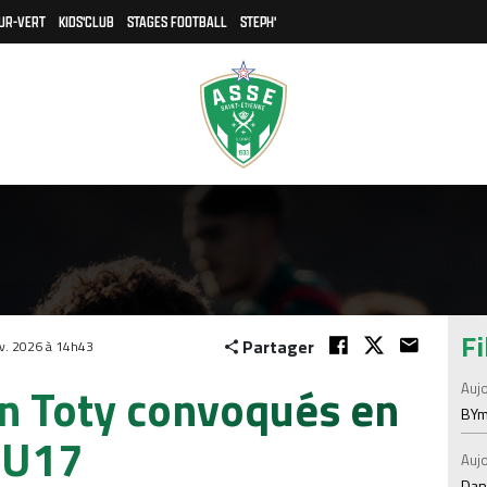
UR-VERT
KIDS'CLUB
STAGES FOOTBALL
STEPH'
Fi
Partager
v. 2026 à 14h43
an Toty convoqués en
Aujo
BYm
 U17
Aujo
Dans