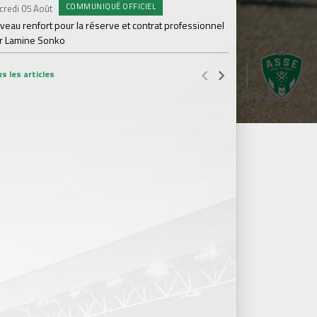
COMMUNIQUÉ OFFICIEL
credi 05 Août
#A
Samedi 01 Août
veau renfort pour la réserve et contrat professionnel
r Lamine Sonko
Une victoire contre V
s les articles