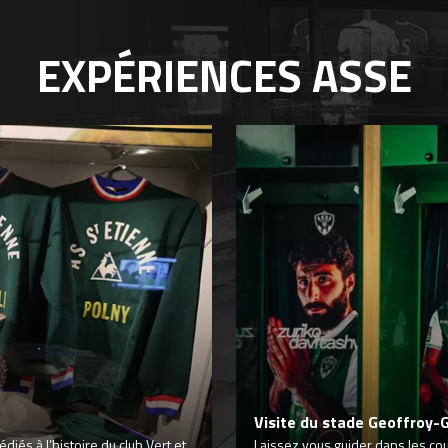
EXPÉRIENCES
ASSE
Visite du stade Geoffroy-
iés à l’histoire du club Vert et
Laissez vous guider dans les co