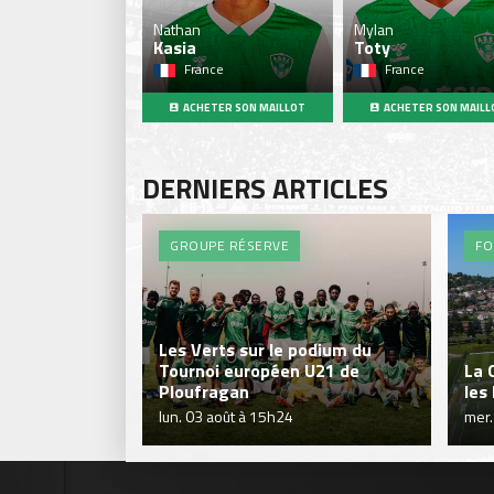
Nathan
Mylan
Kasia
Toty
France
France
ACHETER SON MAILLOT
ACHETER SON MAILL
DERNIERS ARTICLES
GROUPE RÉSERVE
FO
Les Verts sur le podium du
Tournoi européen U21 de
La 
Ploufragan
les
lun. 03 août à 15h24
mer.