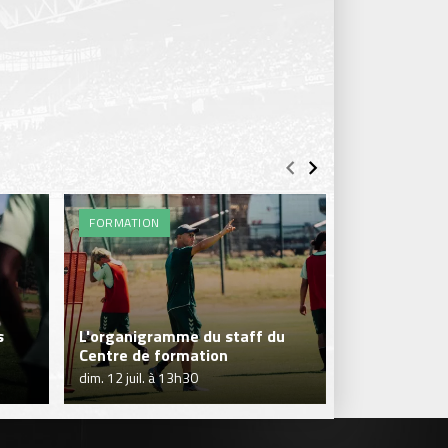
FORMATION
ENTRAÎNEME
s
L'organigramme du staff du
C'est la repr
Centre de formation
Formation !
dim. 12 juil. à 13h30
ven. 10 juil. à 