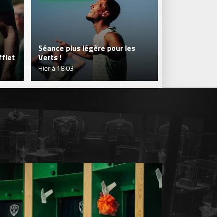
Séance plus légère pour les
flet
Verts !
Je réserve m
Hier à 18:03
Hier à 16:52