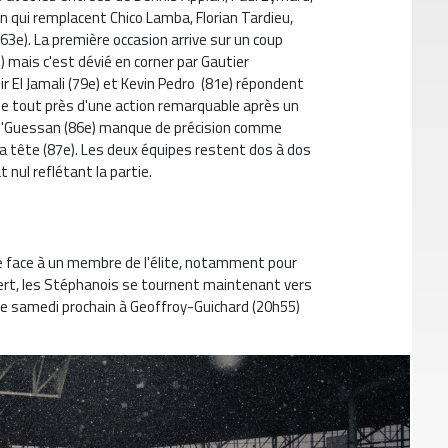
 qui remplacent Chico Lamba, Florian Tardieu,
3e). La première occasion arrive sur un coup
e) mais c'est dévié en corner par Gautier
ir El Jamali (79e) et Kevin Pedro (81e) répondent
asse tout près d'une action remarquable après un
n N'Guessan (86e) manque de précision comme
a tête (87e). Les deux équipes restent dos à dos
t nul reflétant la partie.
 face à un membre de l'élite, notamment pour
vert, les Stéphanois se tournent maintenant vers
e samedi prochain à Geoffroy-Guichard (20h55)