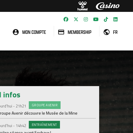
MON COMPTE
MEMBERSHIP
FR
l infos
GROUPE AVENIR
#FCS
urd'hui - 21h21
Jeudi 06 Août
groupe Avenir découvre le Musée de la Mine
Informations concern
ENTRAÎNEMENT
C
urd'hui - 14h42
Mercredi 05 Août
nière séance avant Sochaux !
Nouveau renfort pour