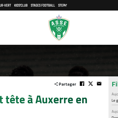
UR-VERT
KIDS'CLUB
STAGES FOOTBALL
STEPH'
Fi
Partager
t tête à Auxerre en
Aujo
Le 
Aujo
Der