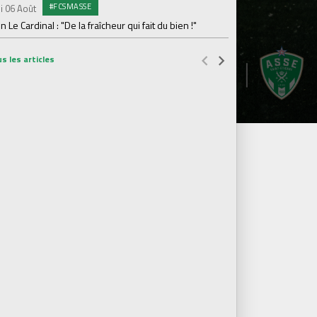
#FCSMASSE
i 06 Août
Dimanche 02 Août
en Le Cardinal : "De la fraîcheur qui fait du bien !"
Le point sur l'effecti
s les articles