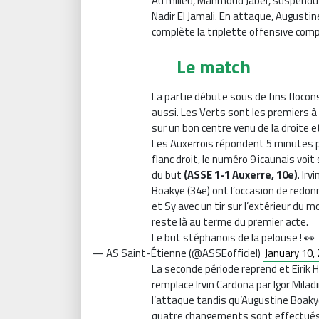
Au milieu, Mahmoud Jaber, suspendu 
Nadir El Jamali. En attaque, Augustin
complète la triplette offensive comp
Le match
La partie débute sous de fins floco
aussi. Les Verts sont les premiers à 
sur un bon centre venu de la droite e
Les Auxerrois répondent 5 minutes p
flanc droit, le numéro 9 icaunais voit
du but
(ASSE 1-1 Auxerre, 10e)
. Ir
Boakye (34e) ont l’occasion de redon
et Sy avec un tir sur l’extérieur du m
reste là au terme du premier acte.
Le but stéphanois de la pelouse ! 👀
— AS Saint-Étienne (@ASSEofficiel)
January 10,
La seconde période reprend et Eirik 
remplace Irvin Cardona par Igor Miladin
l’attaque tandis qu’Augustine Boakye
quatre changements sont effectués 