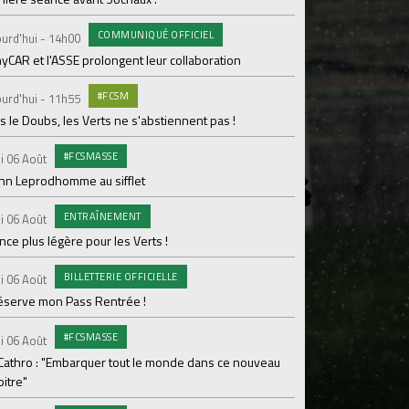
pour Lamine Sonko
COMMUNIQUÉ OFFICIEL
urd'hui - 14h00
PRO
Mardi 04 Août
yCAR et l'ASSE prolongent leur collaboration
Dans les coulisses 
#FCSM
urd'hui - 11h55
MED
Mardi 04 Août
 le Doubs, les Verts ne s'abstiennent pas !
Les backstages du m
#FCSMASSE
i 06 Août
GROU
Lundi 03 Août
enn Leprodhomme au sifflet
Les Verts sur le po
ENTRAÎNEMENT
Ploufragan
i 06 Août
ce plus légère pour les Verts !
AGE
Lundi 03 Août
BILLETTERIE OFFICIELLE
Le programme de la 
i 06 Août
réserve mon Pass Rentrée !
#FCS
Lundi 03 Août
#FCSMASSE
Parcage complet pou
i 06 Août
 Cathro : "Embarquer tout le monde dans ce nouveau
#ASS
Lundi 03 Août
itre"
Le dernier match de