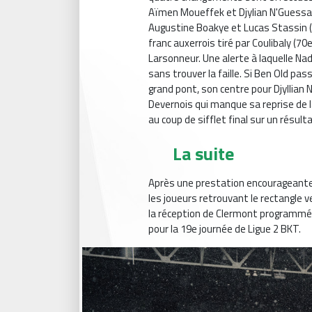
Aïmen Moueffek et Djylian N'Guessan
Augustine Boakye et Lucas Stassin (6
franc auxerrois tiré par Coulibaly (70
Larsonneur. Une alerte à laquelle Nad
sans trouver la faille. Si Ben Old p
grand pont, son centre pour Djyllia
Devernois qui manque sa reprise de l
au coup de sifflet final sur un résulta
La suite
Après une prestation encourageante
les joueurs retrouvant le rectangle 
la réception de Clermont programmé
pour la 19e journée de Ligue 2 BKT.