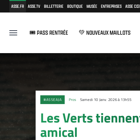
ASSE.FR
ASSE.TV
BILLETTERIE
BOUTIQUE
MUSÉE
ENTREPRISES
ASSE CŒ
🎟️ PASS RENTRÉE
💚 NOUVEAUX MAILLOTS
#ASSEAJA
Pros
Samedi 10 Janv. 2026 à 13h55
Les Verts tiennen
amical