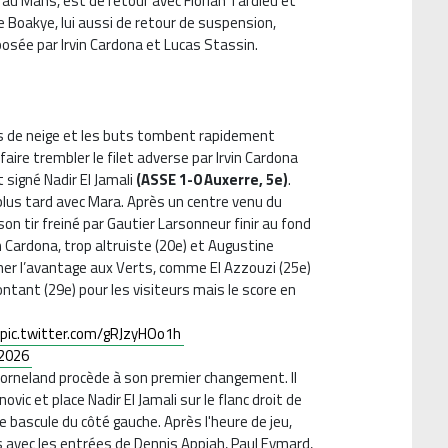
au Mans, est de retour avec Florian Tardieu et
e Boakye, lui aussi de retour de suspension,
osée par Irvin Cardona et Lucas Stassin.
ns de neige et les buts tombent rapidement
faire trembler le filet adverse par Irvin Cardona
t signé Nadir El Jamali
(ASSE 1-0 Auxerre, 5e)
.
lus tard avec Mara. Après un centre venu du
 son tir freiné par Gautier Larsonneur finir au fond
vin Cardona, trop altruiste (20e) et Augustine
ner l’avantage aux Verts, comme El Azzouzi (25e)
ontant (29e) pour les visiteurs mais le score en
pic.twitter.com/gRJzyHOo1h
 2026
Horneland procède à son premier changement. Il
ovic et place Nadir El Jamali sur le flanc droit de
 bascule du côté gauche. Après l'heure de jeu,
avec les entrées de Dennis Appiah, Paul Eymard,