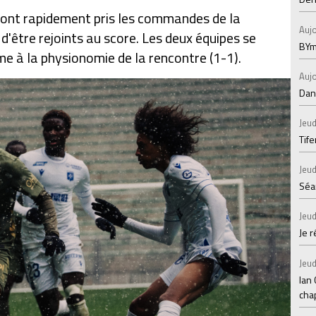
s ont rapidement pris les commandes de la
Aujo
d'être rejoints au score. Les deux équipes se
BYm
e à la physionomie de la rencontre (1-1).
Aujo
Dans
Jeud
Tif
Jeud
Séan
Jeud
Je 
Jeud
Ian
chap