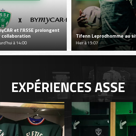
yCAR et l'ASSE prolongent
r collaboration
Tifenn Leprodhomme au sif
urd'hui à 14:00
Hier à 19:07
EXPÉRIENCES
ASSE