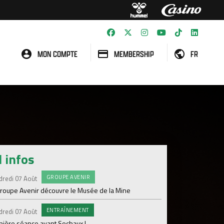
MON COMPTE
MEMBERSHIP
FR
l infos
GROUPE AVENIR
#FCS
dredi 07 Août
Jeudi 06 Août
groupe Avenir découvre le Musée de la Mine
Informations concern
ENTRAÎNEMENT
C
dredi 07 Août
Mercredi 05 Août
nière séance avant Sochaux !
Nouveau renfort pour