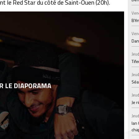
ront le Red Star du côté de Saint-Ouen (20h).
Ven
BYm
Ven
Dans
Jeud
Tif
Jeud
Séan
R LE DIAPORAMA
Jeud
Je 
Jeud
Ian
chap