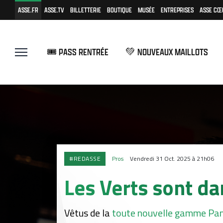
ASSE.FR
ASSE.TV
BILLETTERIE
BOUTIQUE
MUSÉE
ENTREPRISES
ASSE CŒ
🎟️ PASS RENTRÉE
💚 NOUVEAUX MAILLOTS
#REDASSE
Pros
Vendredi 31 Oct. 2025 à 21h06
Les Verts sont dan
Vêtus de la
toute nouvelle gamme Pa