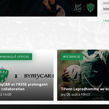
Jeud
Juli
tou
MMUNIQUÉ OFFICIEL
#FCSMASSE
yCAR et l'ASSE prolongent
r collaboration
Tifenn Leprodhomme au sif
 à 14:00
jeu. 06 août à 19h07