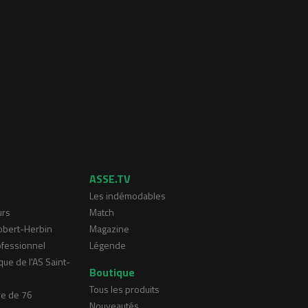
ASSE.TV
Les indémodables
urs
Match
Robert-Herbin
Magazine
ofessionnel
Légende
que de l'AS Saint-
Boutique
Tous les produits
re de 76
Nouveautés