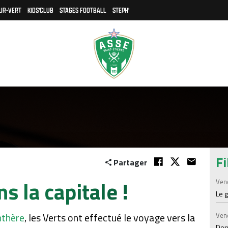
UR-VERT
KIDS'CLUB
STAGES FOOTBALL
STEPH'
Fi
Partager
s la capitale !
Ven
Le 
nthère
, les Verts ont effectué le voyage vers la
Ven
Der