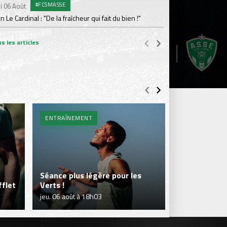
#FCSMASSE
i 06 Août
Dimanche 02 Août
en Le Cardinal : "De la fraîcheur qui fait du bien !"
Le point sur l'effecti
s les articles
ENTRAÎNEMENT
BILLETTERIE 
Séance plus légère pour les
flet
Verts !
Je réserve m
jeu. 06 août à 18h03
jeu. 06 août à 