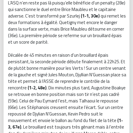
L’ASQ n’en reste pas là puisqu’elle bénéficie d’un penalty (28e)
qui sanctionne le duel entre Brice Maubleu et le capitaine
adverse. C’est transformé par Szurlej
(1-1, 30e)
qui remet les
deux formations à égalité. Quetigny met encore le danger
dans la surface verte, mais Brice Maubleu détourne en corner
(36e). La première période se referme sur un brouillard épais
et un score de parité.
Décalée de 45 minutes en raison d’un brouillard épais
persistant, la seconde période débute finalement à 22h25. Et
de plutôt bonne manière pour les Verts ! Sur un centre venant
de la gauche et signé Jules Mouton, Djyllian N’Guessan place sa
tête et permet à l’ASSE de reprendre le contrôle de la
rencontre
(1-2, 48e)
. Dix minutes plus tard, Augustine Boakye
se retrouve en bonne position mais son tir n’est pas cadré
(59e). Celui de Pau Eymard l’est, mais Talhaoui le repousse
(66e). Les Stéphanois creusent ensuite l’écart. Sur un centre
repoussé de Djylian N’Guessan, Kevin Pedro suit le
mouvement et envoie le ballon au fond du filet de la tête
(1-
3, 67e)
. Le brouillard est toujours très gênant mais à l’entrée