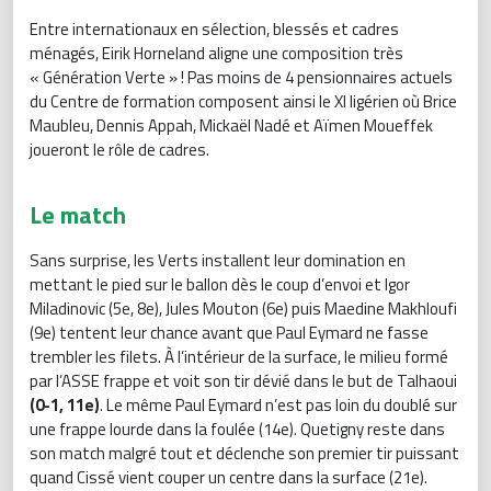
Entre internationaux en sélection, blessés et cadres
ménagés, Eirik Horneland aligne une composition très
« Génération Verte » ! Pas moins de 4 pensionnaires actuels
du Centre de formation composent ainsi le XI ligérien où Brice
Maubleu, Dennis Appah, Mickaël Nadé et Aïmen Moueffek
joueront le rôle de cadres.
Le match
Sans surprise, les Verts installent leur domination en
mettant le pied sur le ballon dès le coup d’envoi et Igor
Miladinovic (5e, 8e), Jules Mouton (6e) puis Maedine Makhloufi
(9e) tentent leur chance avant que Paul Eymard ne fasse
trembler les filets. À l’intérieur de la surface, le milieu formé
par l’ASSE frappe et voit son tir dévié dans le but de Talhaoui
(0-1, 11e)
. Le même Paul Eymard n’est pas loin du doublé sur
une frappe lourde dans la foulée (14e). Quetigny reste dans
son match malgré tout et déclenche son premier tir puissant
quand Cissé vient couper un centre dans la surface (21e).