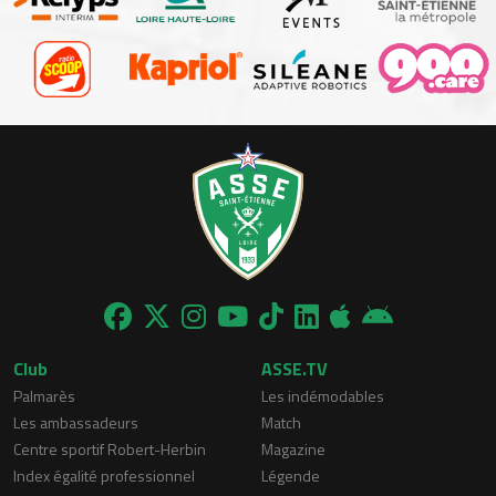
Club
ASSE.TV
Palmarès
Les indémodables
Les ambassadeurs
Match
Centre sportif Robert-Herbin
Magazine
Index égalité professionnel
Légende