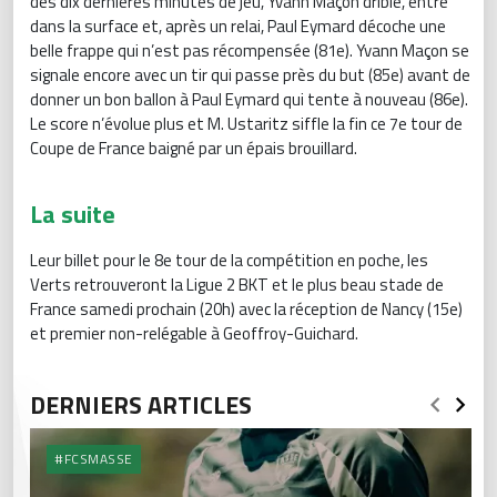
des dix dernières minutes de jeu, Yvann Maçon drible, entre
dans la surface et, après un relai, Paul Eymard décoche une
belle frappe qui n’est pas récompensée (81e). Yvann Maçon se
signale encore avec un tir qui passe près du but (85e) avant de
donner un bon ballon à Paul Eymard qui tente à nouveau (86e).
Le score n’évolue plus et M. Ustaritz siffle la fin ce 7e tour de
Coupe de France baigné par un épais brouillard.
La suite
Leur billet pour le 8e tour de la compétition en poche, les
Verts retrouveront la Ligue 2 BKT et le plus beau stade de
France samedi prochain (20h) avec la réception de Nancy (15e)
et premier non-relégable à Geoffroy-Guichard.
DERNIERS ARTICLES
#FCSMASSE