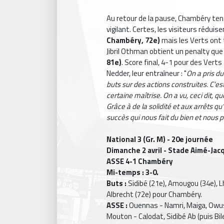
Au retour de la pause, Chambéry ten
vigilant. Certes, les visiteurs rédui
Chambéry, 72e)
mais les Verts ont 
Jibril Othman obtient un penalty q
81e)
. Score final, 4-1 pour des Verts
Nedder, leur entraîneur : "
On a pris du
buts sur des actions construites. C’es
certaine maîtrise. On a vu, ceci dit, 
Grâce à de la solidité et aux arrêts qu’i
succès qui nous fait du bien et nous 
National 3 (Gr. M) - 20e journée
Dimanche 2 avril - Stade Aimé-Jac
ASSE 4-1 Chambéry
Mi-temps : 3-0.
Buts :
Sidibé (21e), Amougou (34e), Lh
Albrecht (72e) pour Chambéry.
ASSE :
Ouennas - Namri, Maiga, Owusu
Mouton - Calodat, Sidibé Ab (puis Bil