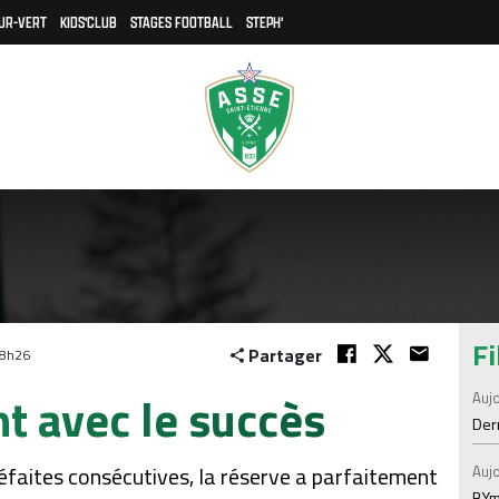
UR-VERT
KIDS'CLUB
STAGES FOOTBALL
STEPH'
Fi
Partager
18h26
t avec le succès
Aujo
Der
éfaites consécutives, la réserve a parfaitement
Aujo
BYm