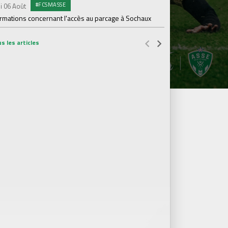
#FCSMASSE
i 06 Août
PR
Samedi 01 Août
ormations concernant l'accès au parcage à Sochaux
Ian Cathro : "La sem
vont commencer"
s les articles