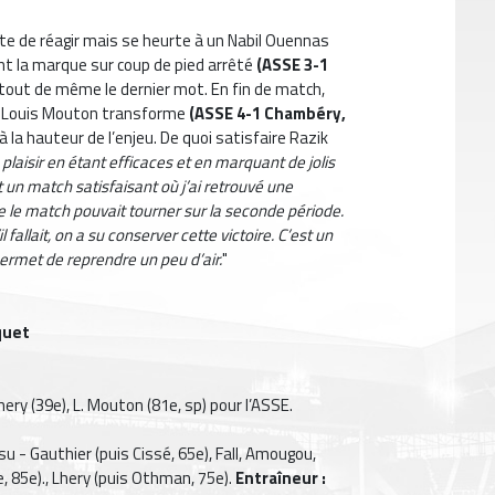
te de réagir mais se heurte à un Nabil Ouennas
sent la marque sur coup de pied arrêté
(
ASSE 3-1
tout de même le dernier mot. En fin de match,
ue Louis Mouton transforme
(ASSE 4-1 Chambéry,
 à la hauteur de l’enjeu. De quoi satisfaire Razik
 plaisir en étant efficaces et en marquant de jolis
t un match satisfaisant où j’ai retrouvé une
que le match pouvait tourner sur la seconde période.
l fallait, on a su conserver cette victoire. C’est un
permet de reprendre un peu d’air.
"
quet
ery (39e), L. Mouton (81e, sp) pour l’ASSE.
 - Gauthier (puis Cissé, 65e), Fall, Amougou,
e, 85e)., Lhery (puis Othman, 75e).
Entraîneur :