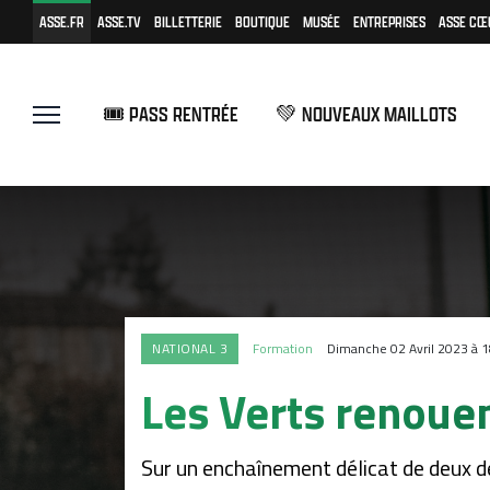
ASSE.FR
ASSE.TV
BILLETTERIE
BOUTIQUE
MUSÉE
ENTREPRISES
ASSE CŒ
🎟️ PASS RENTRÉE
💚 NOUVEAUX MAILLOTS
NATIONAL 3
Formation
Dimanche 02 Avril 2023 à 
Les Verts renouen
Sur un enchaînement délicat de deux d