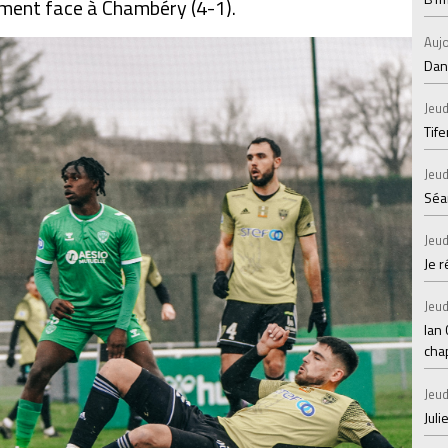
ement face à Chambéry (4-1).
Aujo
Dans
Jeud
Tif
Jeud
Séan
Jeud
Je 
Jeud
Ian
chap
Jeud
Juli