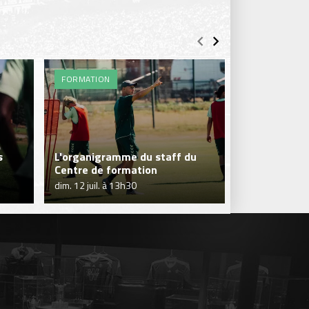
FORMATION
ENTRAÎNEME
s
L'organigramme du staff du
C'est la repr
Centre de formation
Formation !
dim. 12 juil. à 13h30
ven. 10 juil. à 