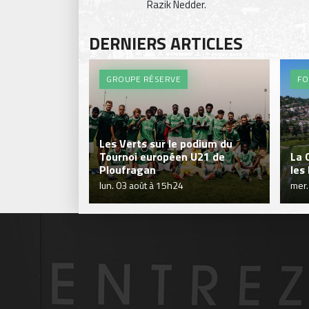
Razik Nedder.
DERNIERS ARTICLES
GROUPE RÉSERVE
FO
Les Verts sur le podium du
Tournoi européen U21 de
La 
Ploufragan
les
lun. 03 août à 15h24
mer.