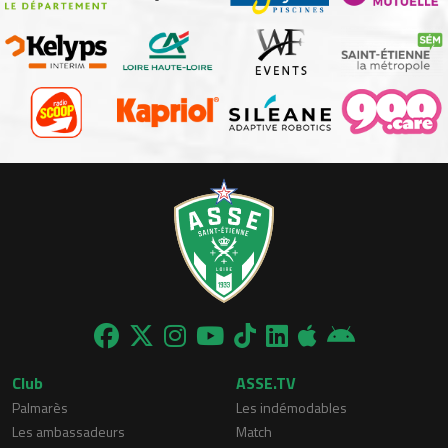
Club
ASSE.TV
Palmarès
Les indémodables
Les ambassadeurs
Match