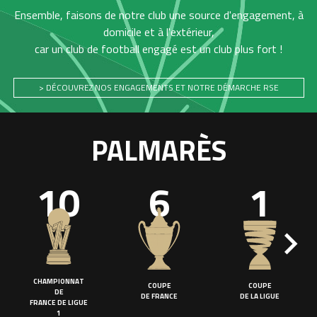
Ensemble, faisons de notre club une source d'engagement, à
domicile et à l'extérieur,
car un club de football engagé est un club plus fort !
> DÉCOUVREZ NOS ENGAGEMENTS ET NOTRE DÉMARCHE RSE
PALMARÈS
10
6
1
CHAMPIONNAT
COUPE
COUPE
DE
DE FRANCE
DE LA LIGUE
FRANCE DE LIGUE
1