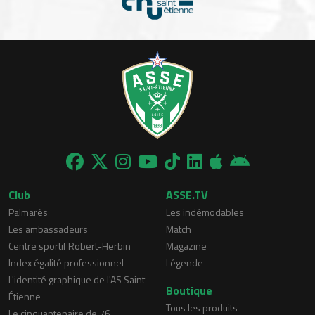
Club
ASSE.TV
Palmarès
Les indémodables
Les ambassadeurs
Match
Centre sportif Robert-Herbin
Magazine
Index égalité professionnel
Légende
L'identité graphique de l'AS Saint-
Boutique
Étienne
Tous les produits
Le cinquantenaire de 76