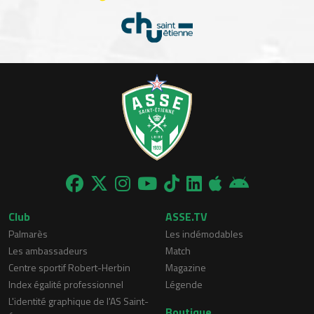
Club
ASSE.TV
Palmarès
Les indémodables
Les ambassadeurs
Match
Centre sportif Robert-Herbin
Magazine
Index égalité professionnel
Légende
L'identité graphique de l'AS Saint-
Boutique