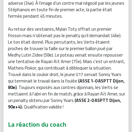
adverse (34e). À l’image d’un contre mal négocié par les jeunes
Stéphanois en toute fin de premier acte, la partie était
fermée pendant 45 minutes.
Au retour des vestiaires, Mylan Toty offrait un premier
frisson mais n’obtenait pas le penalty qu’il demandait (46e).
Le ton était donné. Plus percutants, les Verts étaient
proches de trouver la faille sur le premier ballon joué par
Medhy Lutin Zidee (58e). Le poteau venait ensuite repousser
une tentative de Rayan Aït Amer (75e). Mais c’est un entrant,
Matheis Piskor, qui contribuait à débloquer la situation.
Trouvé dans le couloir droit, le jeune U17 servait Sonny Yvars
qui terminait le travail dans la foulée
(ASSE 1-0 ASPTT Dijon,
80e)
. Toujours exposés aux contres dijonnais, les Verts se
mettaient à l’abri en fin de match, grâce à Rayan Aït Amer, sur
un penalty obtenu par Sonny Yvars
(ASSE 2-0 ASPTT Dijon,
90e+4).
Qualification validée !
La réaction du coach