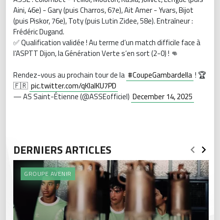
Aini, 46e) - Gary (puis Charros, 67e), Ait Amer - Yvars, Bijot
(puis Piskor, 76e), Toty (puis Lutin Zidee, 58e). Entraîneur :
Frédéric Dugand.
✅ Qualification validée ! Au terme d’un match difficile face à
l’ASPTT Dijon, la Génération Verte s’en sort (2-0) ! 👊
Rendez-vous au prochain tour de la
#CoupeGambardella
! 🏆
🇫🇷
pic.twitter.com/qKIalKU7PD
— AS Saint-Étienne (@ASSEofficiel)
December 14, 2025
DERNIERS ARTICLES
GROUPE AVENIR