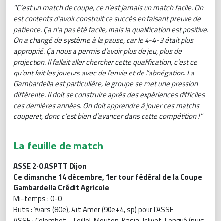
"C’est un match de coupe, ce n’est jamais un match facile. On
est contents d’avoir construit ce succès en faisant preuve de
patience. Ça n’a pas été facile, mais la qualification est positive.
On a changé de système à la pause, car le 4-4-3 était plus
approprié. Ça nous a permis d’avoir plus de jeu, plus de
projection. Il fallait aller chercher cette qualification, c’est ce
qu’ont fait les joueurs avec de l’envie et de l’abnégation. La
Gambardella est particulière, le groupe se met une pression
différente. Il doit se construire après des expériences difficiles
ces dernières années. On doit apprendre à jouer ces matchs
couperet, donc c'est bien d’avancer dans cette compétition !"
La feuille de match
ASSE 2-0 ASPTT Dijon
Ce dimanche 14 décembre, 1er tour fédéral de la Coupe
Gambardella Crédit Agricole
Mi-temps : 0-0
Buts : Yvars (80e), Aït Amer (90e+4, sp) pour l’ASSE
ASSE : Colombet - Teillol, Mouton, Kasia, Jolivet, Lengué (puis