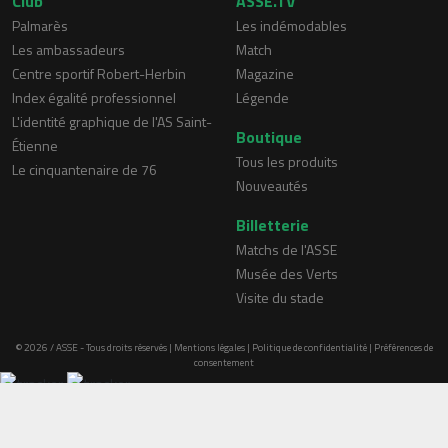
Club
ASSE.TV
Palmarès
Les indémodables
Les ambassadeurs
Match
Centre sportif Robert-Herbin
Magazine
Index égalité professionnel
Légende
L'identité graphique de l'AS Saint-
Boutique
Étienne
Tous les produits
Le cinquantenaire de 76
Nouveautés
Billetterie
Matchs de l'ASSE
Musée des Verts
Visite du stade
© 2026 / ASSE - Tous droits réservés |
Mentions légales
|
Politique de confidentialité
|
Préférences de
consentement