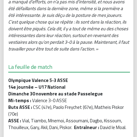
a manqué d’efforts, on n’a pas mis d’intensité, et nous avons
été défaillants dans la dernière zone, même si la première a
été intéressante. Je suis déçu de la posture de mes joueurs.
C’est quelque chose qui se répète : ils sont dans la réaction, ils
doivent être piqués. Cela dit, il y a tout de même eu des choses
intéressantes dans leur réaction, surtout en revenant des
vestiaires alors qu’on perdait 3-0 à la pause. Maintenant, il faut
travailler pour être tout de suite dans l’action. »
La feuille de match
Olympique Valence 5-3 ASSE
14e journée – U17 National
Dimanche 30 novembre au stade Passelegue
Mi-temps :
Valence 3-0 ASSE
Buts ASSE :
CSC (47e), Paolo Freychet (67e), Matheis Piskor
(70e)
ASSE :
Vial, Tiambo, Mnemoi, Assoumani, Dagbo, Kissoum,
Thouilleux, Gary, Akil, Dani, Piskor.
Entraîneur :
David le Moal.