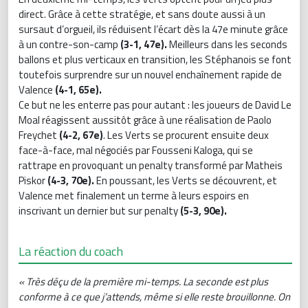
direct. Grâce à cette stratégie, et sans doute aussi à un
sursaut d’orgueil, ils réduisent l’écart dès la 47e minute grâce
à un contre-son-camp
(3-1, 47e).
Meilleurs dans les seconds
ballons et plus verticaux en transition, les Stéphanois se font
toutefois surprendre sur un nouvel enchaînement rapide de
Valence
(4-1, 65e).
Ce but ne les enterre pas pour autant : les joueurs de David Le
Moal réagissent aussitôt grâce à une réalisation de Paolo
Freychet
(4-2, 67e)
. Les Verts se procurent ensuite deux
face-à-face, mal négociés par Fousseni Kaloga, qui se
rattrape en provoquant un penalty transformé par Matheis
Piskor
(4-3, 70e).
En poussant, les Verts se découvrent, et
Valence met finalement un terme à leurs espoirs en
inscrivant un dernier but sur penalty
(5-3, 90e).
La réaction du coach
« Très déçu de la première mi-temps. La seconde est plus
conforme à ce que j’attends, même si elle reste brouillonne. On