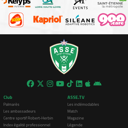
Club
ASSE.TV
Palmarès
Les indémodables
Les ambassadeurs
Match
Centre sportif Robert-Herbin
Magazine
Index égalité professionnel
Légende