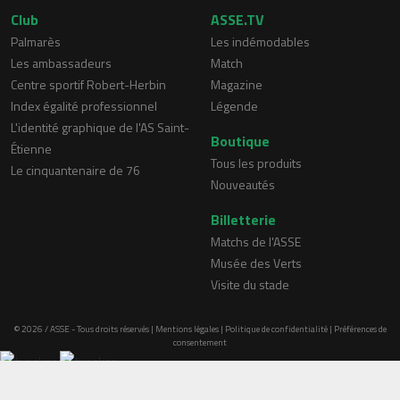
Club
ASSE.TV
Palmarès
Les indémodables
Les ambassadeurs
Match
Centre sportif Robert-Herbin
Magazine
Index égalité professionnel
Légende
L'identité graphique de l'AS Saint-
Boutique
Étienne
Tous les produits
Le cinquantenaire de 76
Nouveautés
Billetterie
Matchs de l'ASSE
Musée des Verts
Visite du stade
© 2026 / ASSE - Tous droits réservés |
Mentions légales
|
Politique de confidentialité
|
Préférences de
consentement