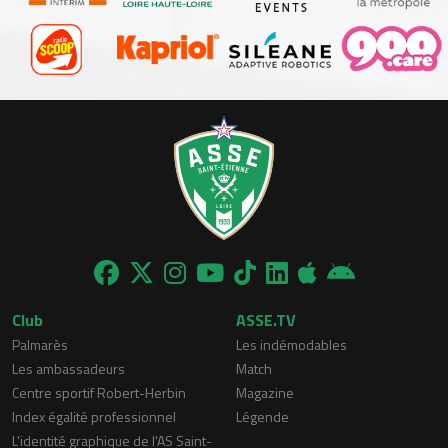
Club
ASSE.TV
Palmarès
Les indémodables
Les ambassadeurs
Match
Centre sportif Robert-Herbin
Magazine
Index égalité professionnel
Légende
L'identité graphique de l'AS Saint-