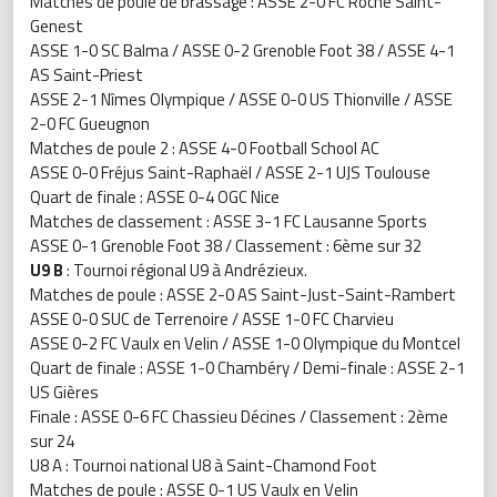
Matches de poule de brassage : ASSE 2-0 FC Roche Saint-
Genest
ASSE 1-0 SC Balma / ASSE 0-2 Grenoble Foot 38 / ASSE 4-1
AS Saint-Priest
ASSE 2-1 Nîmes Olympique / ASSE 0-0 US Thionville / ASSE
2-0 FC Gueugnon
Matches de poule 2 : ASSE 4-0 Football School AC
ASSE 0-0 Fréjus Saint-Raphaël / ASSE 2-1 UJS Toulouse
Quart de finale : ASSE 0-4 OGC Nice
Matches de classement : ASSE 3-1 FC Lausanne Sports
ASSE 0-1 Grenoble Foot 38 / Classement : 6ème sur 32
U9 B
: Tournoi régional U9 à Andrézieux.
Matches de poule : ASSE 2-0 AS Saint-Just-Saint-Rambert
ASSE 0-0 SUC de Terrenoire / ASSE 1-0 FC Charvieu
ASSE 0-2 FC Vaulx en Velin / ASSE 1-0 Olympique du Montcel
Quart de finale : ASSE 1-0 Chambéry / Demi-finale : ASSE 2-1
US Gières
Finale : ASSE 0-6 FC Chassieu Décines / Classement : 2ème
sur 24
U8 A : Tournoi national U8 à Saint-Chamond Foot
Matches de poule : ASSE 0-1 US Vaulx en Velin