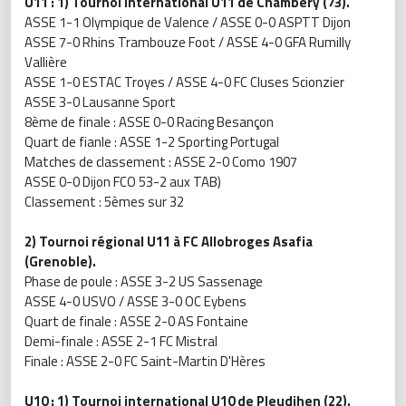
U11 : 1) Tournoi international U11 de Chambéry (73).
ASSE 1-1 Olympique de Valence / ASSE 0-0 ASPTT Dijon
ASSE 7-0 Rhins Trambouze Foot / ASSE 4-0 GFA Rumilly
Vallière
ASSE 1-0 ESTAC Troyes / ASSE 4-0 FC Cluses Scionzier
ASSE 3-0 Lausanne Sport
8ème de finale : ASSE 0-0 Racing Besançon
Quart de fianle : ASSE 1-2 Sporting Portugal
Matches de classement : ASSE 2-0 Como 1907
ASSE 0-0 Dijon FCO 53-2 aux TAB)
Classement : 5èmes sur 32
2) Tournoi régional U11 à FC Allobroges Asafia
(Grenoble).
Phase de poule : ASSE 3-2 US Sassenage
ASSE 4-0 USVO / ASSE 3-0 OC Eybens
Quart de finale : ASSE 2-0 AS Fontaine
Demi-finale : ASSE 2-1 FC Mistral
Finale : ASSE 2-0 FC Saint-Martin D'Hères
U10 : 1) Tournoi international U10 de Pleudihen (22).