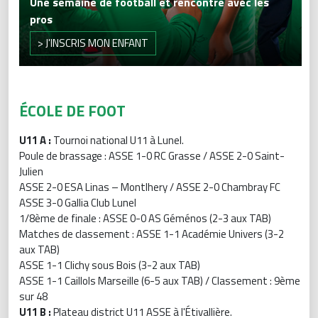
Une semaine de football et rencontre avec les
pros
> J'INSCRIS MON ENFANT
ÉCOLE DE FOOT
U11 A :
Tournoi national U11 à Lunel.
Poule de brassage : ASSE 1-0 RC Grasse / ASSE 2-0 Saint-
Julien
ASSE 2-0 ESA Linas – Montlhery / ASSE 2-0 Chambray FC
ASSE 3-0 Gallia Club Lunel
1/8ème de finale : ASSE 0-0 AS Géménos (2-3 aux TAB)
Matches de classement : ASSE 1-1 Académie Univers (3-2
aux TAB)
ASSE 1-1 Clichy sous Bois (3-2 aux TAB)
ASSE 1-1 Caillols Marseille (6-5 aux TAB) / Classement : 9ème
sur 48
U11 B :
Plateau district U11 ASSE à l'Étivallière.