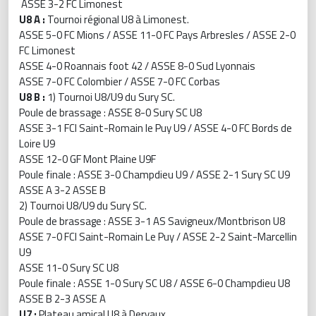
ASSE 3-2 FC Limonest
U8 A :
Tournoi régional U8 à Limonest.
ASSE 5-0 FC Mions / ASSE 11-0 FC Pays Arbresles / ASSE 2-0
FC Limonest
ASSE 4-0 Roannais foot 42 / ASSE 8-0 Sud Lyonnais
ASSE 7-0 FC Colombier / ASSE 7-0 FC Corbas
U8 B :
1) Tournoi U8/U9 du Sury SC.
Poule de brassage : ASSE 8-0 Sury SC U8
ASSE 3-1 FCI Saint-Romain le Puy U9 / ASSE 4-0 FC Bords de
Loire U9
ASSE 12-0 GF Mont Plaine U9F
Poule finale : ASSE 3-0 Champdieu U9 / ASSE 2-1 Sury SC U9
ASSE A 3-2 ASSE B
2) Tournoi U8/U9 du Sury SC.
Poule de brassage : ASSE 3-1 AS Savigneux/Montbrison U8
ASSE 7-0 FCI Saint-Romain Le Puy / ASSE 2-2 Saint-Marcellin
U9
ASSE 11-0 Sury SC U8
Poule finale : ASSE 1-0 Sury SC U8 / ASSE 6-0 Champdieu U8
ASSE B 2-3 ASSE A
U7 :
Plateau amical U8 à Dervaux.