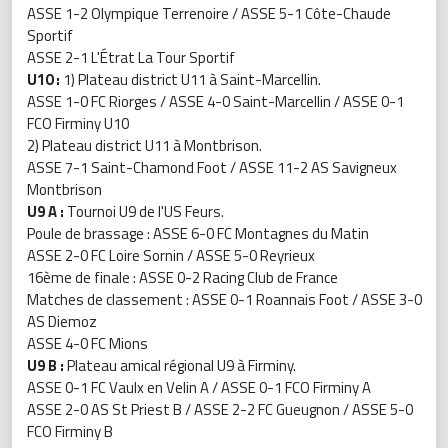
ASSE 1-2 Olympique Terrenoire / ASSE 5-1 Côte-Chaude
Sportif
ASSE 2-1 L'Étrat La Tour Sportif
U10 :
1) Plateau district U11 à Saint-Marcellin.
ASSE 1-0 FC Riorges / ASSE 4-0 Saint-Marcellin / ASSE 0-1
FCO Firminy U10
2) Plateau district U11 à Montbrison.
ASSE 7-1 Saint-Chamond Foot / ASSE 11-2 AS Savigneux
Montbrison
U9 A :
Tournoi U9 de l'US Feurs.
Poule de brassage : ASSE 6-0 FC Montagnes du Matin
ASSE 2-0 FC Loire Sornin / ASSE 5-0 Reyrieux
16ème de finale : ASSE 0-2 Racing Club de France
Matches de classement : ASSE 0-1 Roannais Foot / ASSE 3-0
AS Diemoz
ASSE 4-0 FC Mions
U9 B :
Plateau amical régional U9 à Firminy.
ASSE 0-1 FC Vaulx en Velin A / ASSE 0-1 FCO Firminy A
ASSE 2-0 AS St Priest B / ASSE 2-2 FC Gueugnon / ASSE 5-0
FCO Firminy B