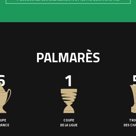
PALMARÈS
6
1
UPE
COUPE
TRO
RANCE
DE LA LIGUE
DES CH