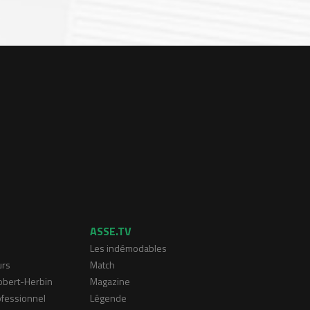
ASSE.TV
Les indémodables
urs
Match
Robert-Herbin
Magazine
ofessionnel
Légende