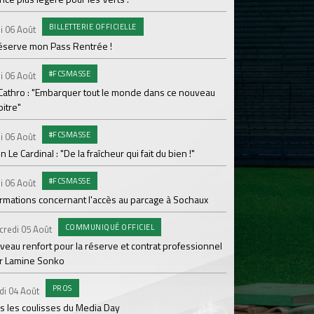
Le programme de la 
BILLETTERIE OFFICIELLE
i 06 Août
#FCS
Lundi 03 Août
réserve mon Pass Rentrée !
Parcage complet pou
#FCSMASSE
i 06 Août
#ASS
Lundi 03 Août
 Cathro : "Embarquer tout le monde dans ce nouveau
itre"
Le dernier match de
#FCSMASSE
i 06 Août
Dimanche 02 Août
en Le Cardinal : "De la fraîcheur qui fait du bien !"
Le point sur l'effecti
#FCSMASSE
PR
i 06 Août
Samedi 01 Août
ormations concernant l'accès au parcage à Sochaux
Ian Cathro : "La sem
vont commencer"
COMMUNIQUÉ OFFICIEL
credi 05 Août
#A
Samedi 01 Août
veau renfort pour la réserve et contrat professionnel
r Lamine Sonko
Une victoire contre V
PROS
#A
di 04 Août
Samedi 01 Août
s les coulisses du Media Day
ASSE - Venise en dir