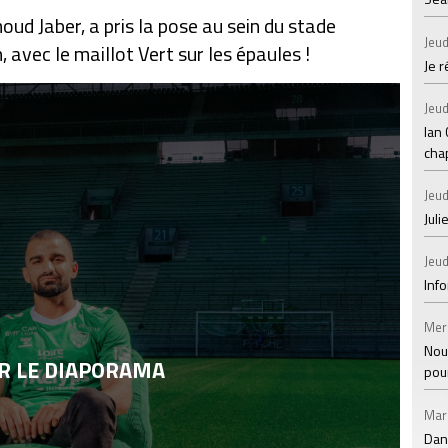
d Jaber, a pris la pose au sein du stade
Jeud
avec le maillot Vert sur les épaules !
Je 
Jeud
Ian
chap
Jeud
Juli
Jeud
Inf
Mer
Nou
R LE DIAPORAMA
pou
Mar
Dan