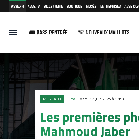
ASSE.FR
ASSE.TV
BILLETTERIE
BOUTIQUE
MUSÉE
ENTREPRISES
ASSE CŒ
🎟️ PASS RENTRÉE
💚 NOUVEAUX MAILLOTS
MERCATO
Pros
Mardi 17 Juin 2025 à 13h18
Les premières ph
Mahmoud Jaber