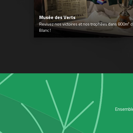
Musée des Verts
Revivez nos victoires et nos trophées dans 800m² déd
Blanc !
Ensemble,