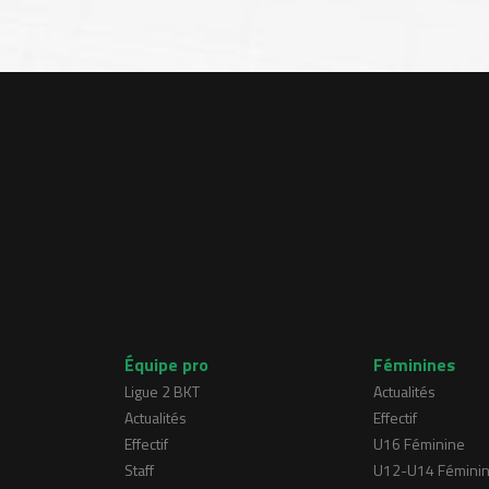
Équipe pro
Féminines
Ligue 2 BKT
Actualités
Actualités
Effectif
Effectif
U16 Féminine
Staff
U12-U14 Fémini