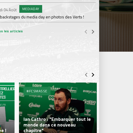
MEDIADAY
AB
di 04 Août
Samedi 01 Août
 backstages du media day en photos des Verts !
20 600 abonnés : l'AS
s les articles
#FCSMASSE
#FCSMASSE
Ian Cathro : "Embarquer tout le
monde dans ce nouveau
Julien Le Car
e !
chapitre"
fraîcheur qui