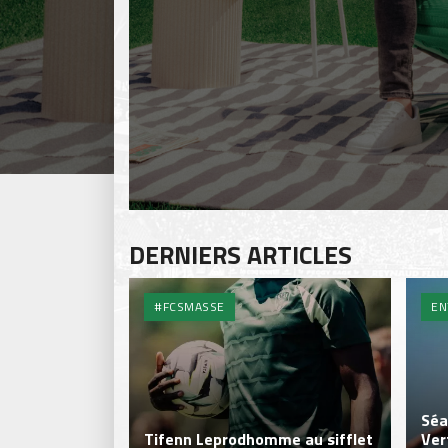
DERNIERS ARTICLES
#FCSMASSE
EN
Séa
Tifenn Leprodhomme au sifflet
Ver