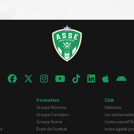
Formation
Club
Groupe Réserve
Palmarès
Groupe Formation
Les ambassade
Groupe Avenir
Centre sportif 
ne
École de Football
Index égalité pr