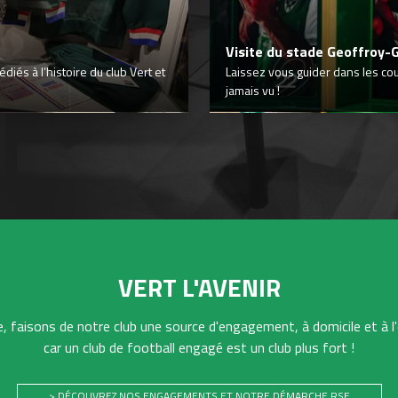
Visite du stade Geoffroy-
iés à l’histoire du club Vert et
Laissez vous guider dans les co
jamais vu !
VERT L'AVENIR
 faisons de notre club une source d'engagement, à domicile et à l'
car un club de football engagé est un club plus fort !
> DÉCOUVREZ NOS ENGAGEMENTS ET NOTRE DÉMARCHE RSE