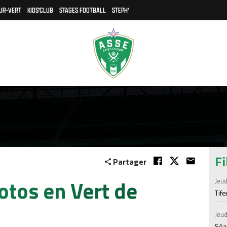
UR-VERT
KIDS'CLUB
STAGES FOOTBALL
STEPH'
Fi
Partager
otos en Vert de
Jeud
Tif
Jeud
Séan