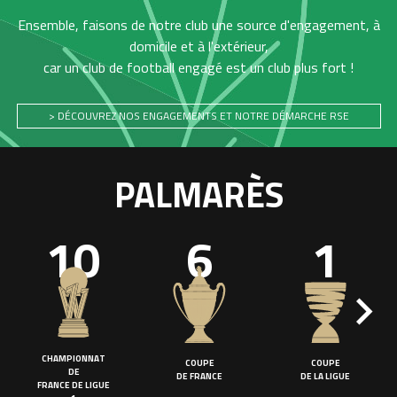
Ensemble, faisons de notre club une source d'engagement, à
domicile et à l'extérieur,
car un club de football engagé est un club plus fort !
> DÉCOUVREZ NOS ENGAGEMENTS ET NOTRE DÉMARCHE RSE
PALMARÈS
10
6
1
CHAMPIONNAT
COUPE
COUPE
DE
DE FRANCE
DE LA LIGUE
FRANCE DE LIGUE