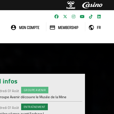
MON COMPTE
MEMBERSHIP
FR
l infos
GROUPE AVENIR
#FCS
dredi 07 Août
Jeudi 06 Août
groupe Avenir découvre le Musée de la Mine
Informations concern
ENTRAÎNEMENT
C
dredi 07 Août
Mercredi 05 Août
nière séance avant Sochaux !
Nouveau renfort pour