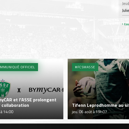
Jeud
Juli
tou
MMUNIQUÉ OFFICIEL
#FCSMASSE
yCAR et l'ASSE prolongent
r collaboration
Tifenn Leprodhomme au sif
 à 14:00
jeu. 06 août à 19h07