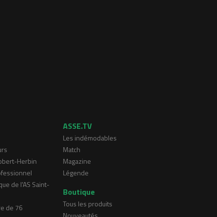
ASSE.TV
Les indémodables
urs
Match
Robert-Herbin
Magazine
ofessionnel
Légende
que de l'AS Saint-
Boutique
Tous les produits
re de 76
Nouveautés