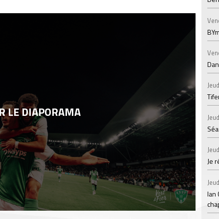
Ven
BYm
Ven
Dans
Jeud
Tif
R LE DIAPORAMA
Jeud
Séan
Jeud
Je 
Jeud
Ian
chap