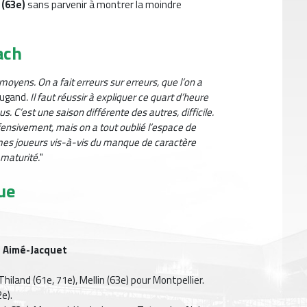
(63e)
sans parvenir à montrer la moindre
ach
yens. On a fait erreurs sur erreurs, que l’on a
Dugand
. Il faut réussir à expliquer ce quart d’heure
. C’est une saison différente des autres, difficile.
fensivement, mais on a tout oublié l’espace de
 mes joueurs vis-à-vis du manque de caractère
 maturité.
"
que
 Aimé-Jacquet
Thiland (61e, 71e), Mellin (63e) pour Montpellier.
e).