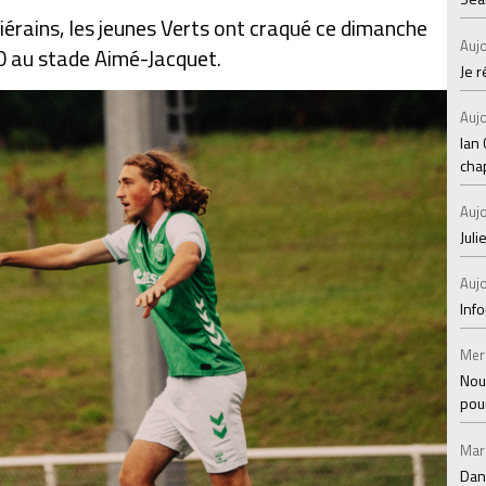
rains, les jeunes Verts ont craqué ce dimanche
Aujo
5-0 au stade Aimé-Jacquet.
Je 
Aujo
Ian
chap
Aujo
Juli
Aujo
Inf
Mer
Nou
pou
Mar
Dan