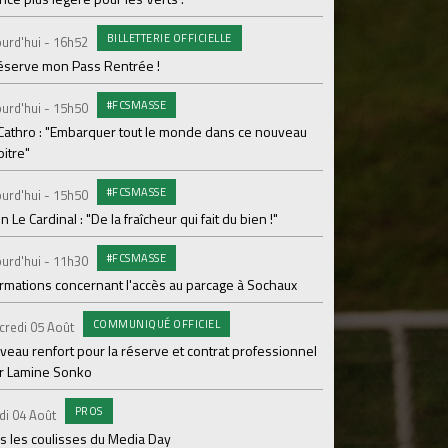
Le programme de la 
BILLETTERIE OFFICIELLE
urd'hui - 16h52
#FCS
Lundi 03 Août
réserve mon Pass Rentrée !
Parcage complet pou
#FCSMASSE
urd'hui - 15h50
#ASS
Lundi 03 Août
 Cathro : "Embarquer tout le monde dans ce nouveau
itre"
Le dernier match de
#FCSMASSE
urd'hui - 15h50
Dimanche 02 Août
en Le Cardinal : "De la fraîcheur qui fait du bien !"
Le point sur l'effecti
#FCSMASSE
PR
urd'hui - 11h30
Samedi 01 Août
ormations concernant l'accès au parcage à Sochaux
Ian Cathro : "La sem
vont commencer"
COMMUNIQUÉ OFFICIEL
credi 05 Août
#A
Samedi 01 Août
veau renfort pour la réserve et contrat professionnel
r Lamine Sonko
Une victoire contre V
PROS
#A
di 04 Août
Samedi 01 Août
s les coulisses du Media Day
ASSE - Venise en dir