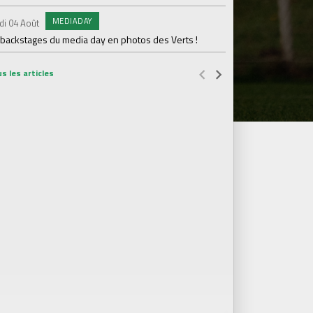
MEDIADAY
AB
di 04 Août
Samedi 01 Août
 backstages du media day en photos des Verts !
20 600 abonnés : l'AS
s les articles