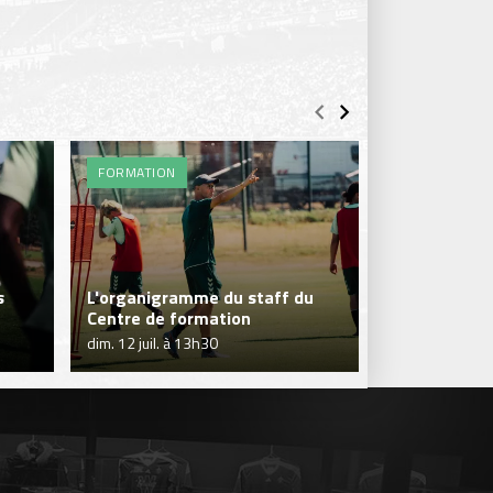
FORMATION
ENTRAÎNEME
s
L'organigramme du staff du
C'est la repr
Centre de formation
Formation !
dim. 12 juil. à 13h30
ven. 10 juil. à 