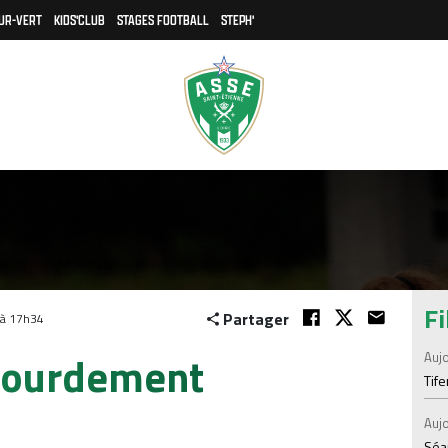
UR-VERT
KIDS'CLUB
STAGES FOOTBALL
STEPH'
Fi
Partager
 à 17h34
 lourdement
Aujo
Tif
Aujo
Séan