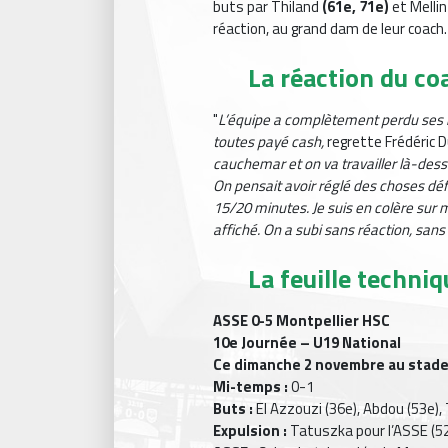
buts par Thiland
(61e, 71e)
et Mellin
réaction, au grand dam de leur coach.
La réaction du co
"
L’équipe a complètement perdu ses mo
toutes payé cash,
regrette Frédéric 
cauchemar et on va travailler là-dessus
On pensait avoir réglé des choses dé
15/20 minutes. Je suis en colère sur
affiché. On a subi sans réaction, sans
La feuille techni
ASSE 0-5 Montpellier HSC
10e Journée – U19 National
Ce dimanche 2 novembre au stade
Mi-temps :
0-1
Buts :
El Azzouzi (36e), Abdou (53e), 
Expulsion :
Tatuszka pour l’ASSE (52