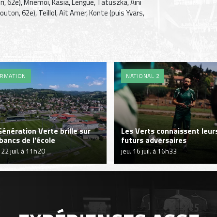
i, 62e), Mnemoi, Kasia, Lengue, Tatuszka, Aini
uton, 62e), Teillol, Ait Amer, Konte (puis Yvars,
RMATION
NATIONAL 2
Génération Verte brille sur
Les Verts connaissent leur
 bancs de l'école
futurs adversaires
 22 juil. à 11h20
jeu. 16 juil. à 16h33