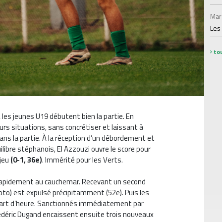
Mar
Les
tou
les jeunes U19 débutent bien la partie. En
eurs situations, sans concrétiser et laissant à
 dans la partie. À la réception d’un débordement et
ilibre stéphanois, El Azzouzi ouvre le score pour
jeu
(0-1, 36e)
. Immérité pour les Verts.
r rapidement au cauchemar. Recevant un second
to) est expulsé précipitamment (52e). Puis les
quart d’heure. Sanctionnés immédiatement par
rédéric Dugand encaissent ensuite trois nouveaux