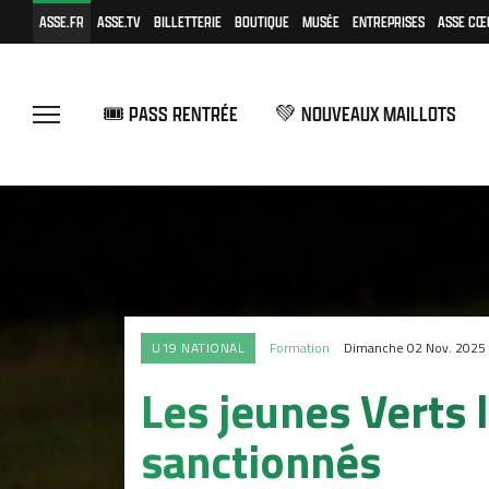
ASSE.FR
ASSE.TV
BILLETTERIE
BOUTIQUE
MUSÉE
ENTREPRISES
ASSE CŒ
🎟️ PASS RENTRÉE
💚 NOUVEAUX MAILLOTS
U19 NATIONAL
Formation
Dimanche 02 Nov. 2025
Les jeunes Verts
sanctionnés