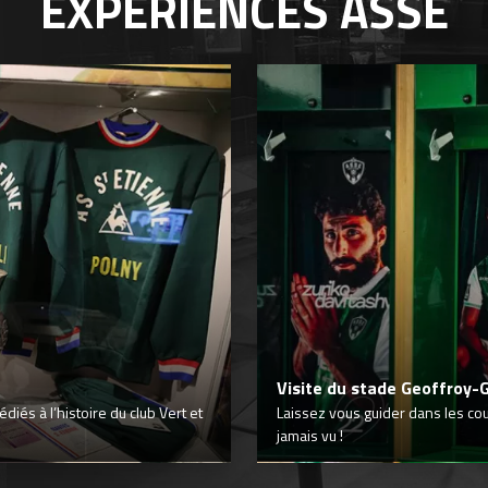
EXPÉRIENCES
ASSE
Visite du stade Geoffroy-
iés à l’histoire du club Vert et
Laissez vous guider dans les co
jamais vu !