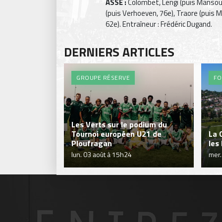
ASSE :
Colombet, Lengi (puis Mansour
(puis Verhoeven, 76e), Traore (puis Mo
62e). Entraîneur : Frédéric Dugand.
DERNIERS ARTICLES
GROUPE RÉSERVE
FO
Les Verts sur le podium du
Tournoi européen U21 de
La 
Ploufragan
les
lun. 03 août à 15h24
mer.