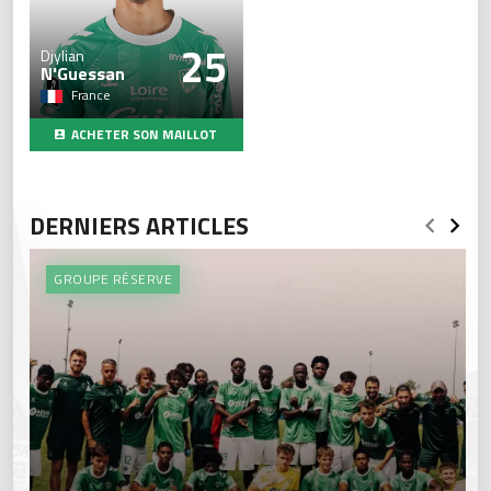
25
Djylian
N'Guessan
France
ACHETER SON MAILLOT
DERNIERS ARTICLES
GROUPE RÉSERVE