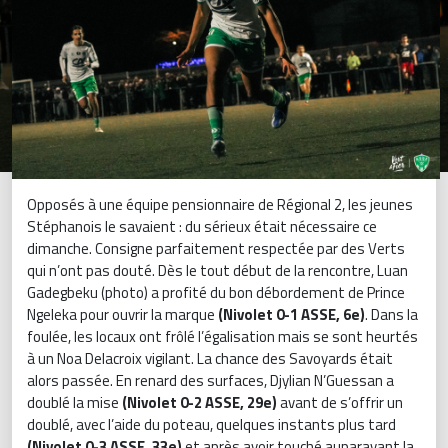
Opposés à une équipe pensionnaire de Régional 2, les jeunes
Stéphanois le savaient : du sérieux était nécessaire ce
dimanche. Consigne parfaitement respectée par des Verts
qui n’ont pas douté. Dès le tout début de la rencontre, Luan
Gadegbeku (photo) a profité du bon débordement de Prince
Ngeleka pour ouvrir la marque
(Nivolet 0-1 ASSE, 6e)
. Dans la
foulée, les locaux ont frôlé l’égalisation mais se sont heurtés
à un Noa Delacroix vigilant. La chance des Savoyards était
alors passée. En renard des surfaces, Djylian N’Guessan a
doublé la mise
(Nivolet 0-2 ASSE, 29e)
avant de s’offrir un
doublé, avec l’aide du poteau, quelques instants plus tard
(Nivolet 0-3 ASSE, 33e)
et après avoir touché auparavant la