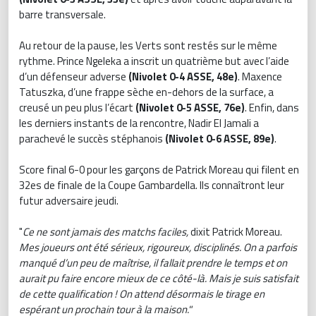
barre transversale.
Au retour de la pause, les Verts sont restés sur le même
rythme. Prince Ngeleka a inscrit un quatrième but avec l’aide
d’un défenseur adverse
(Nivolet 0-4 ASSE, 48e)
. Maxence
Tatuszka, d’une frappe sèche en-dehors de la surface, a
creusé un peu plus l’écart
(Nivolet 0-5 ASSE, 76e)
. Enfin, dans
les derniers instants de la rencontre, Nadir El Jamali a
parachevé le succès stéphanois
(Nivolet 0-6 ASSE, 89e)
.
Score final 6-0 pour les garçons de Patrick Moreau qui filent en
32es de finale de la Coupe Gambardella. Ils connaîtront leur
futur adversaire jeudi.
"
Ce ne sont jamais des matchs faciles,
dixit Patrick Moreau.
Mes joueurs ont été sérieux, rigoureux, disciplinés. On a parfois
manqué d’un peu de maîtrise, il fallait prendre le temps et on
aurait pu faire encore mieux de ce côté-là. Mais je suis satisfait
de cette qualification ! On attend désormais le tirage en
espérant un prochain tour à la maison."