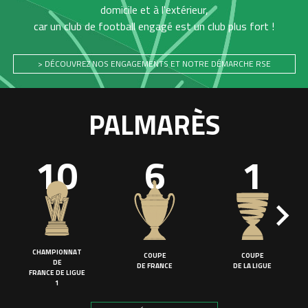
domicile et à l'extérieur,
car un club de football engagé est un club plus fort !
> DÉCOUVREZ NOS ENGAGEMENTS ET NOTRE DÉMARCHE RSE
PALMARÈS
10
6
1
CHAMPIONNAT
COUPE
COUPE
DE
DE FRANCE
DE LA LIGUE
FRANCE DE LIGUE
1