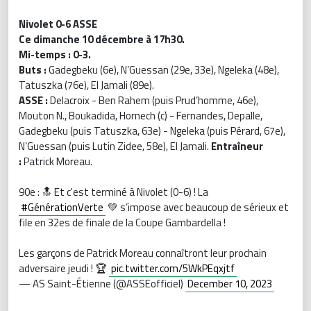
Nivolet 0-6 ASSE
Ce dimanche 10 décembre à 17h30.
Mi-temps : 0-3.
Buts :
Gadegbeku (6e), N’Guessan (29e, 33e), Ngeleka (48e),
Tatuszka (76e), El Jamali (89e).
ASSE :
Delacroix - Ben Rahem (puis Prud’homme, 46e),
Mouton N., Boukadida, Hornech (c) - Fernandes, Depalle,
Gadegbeku (puis Tatuszka, 63e) - Ngeleka (puis Pérard, 67e),
N’Guessan (puis Lutin Zidee, 58e), El Jamali.
Entraîneur
:
Patrick Moreau.
90e : 🔝 Et c'est terminé à Nivolet (0-6) ! La
#GénérationVerte
💚 s’impose avec beaucoup de sérieux et
file en 32es de finale de la Coupe Gambardella !
Les garçons de Patrick Moreau connaîtront leur prochain
adversaire jeudi ! 🏆
pic.twitter.com/5WkPEqxjtf
— AS Saint-Étienne (@ASSEofficiel)
December 10, 2023