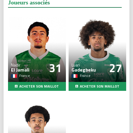
Joueurs associés
31
27
Nadir
Luan
El Jamali
Gadegbeku
France
France
ACHETER SON MAILLOT
ACHETER SON MAILLOT