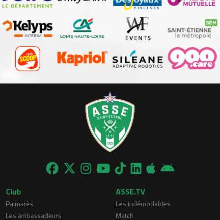
Club
ASSE.TV
Palmarès
Les indémodables
Les ambassadeurs
Match