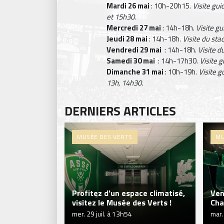
Mardi 26 mai
: 10h-20h15.
Visite gu
et 15h30
.
Mercredi 27 mai
: 14h-18h.
Visite g
Jeudi 28 mai
: 14h-18h.
Visite du sta
Vendredi 29 mai
: 14h-18h.
Visite d
Samedi 30 mai
: 14h-17h30.
Visite 
Dimanche 31 mai
: 10h-19h.
Visite g
13h, 14h30.
DERNIERS ARTICLES
MUSÉE DES VERTS
MU
Profitez d'un espace climatisé,
Ven
visitez le Musée des Verts !
Cha
mer. 29 juil. à 13h54
mar.