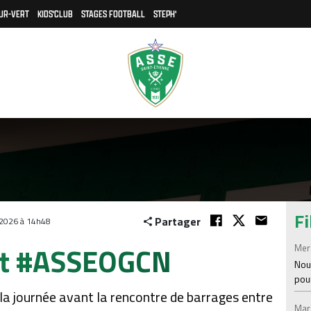
UR-VERT
KIDS'CLUB
STAGES FOOTBALL
STEPH'
Fi
Partager
 2026 à 14h48
ant #ASSEOGCN
Mer
Nou
pou
la journée avant la rencontre de barrages entre
Mar