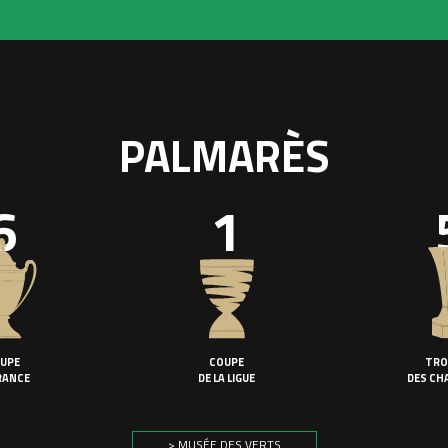
PALMARÈS
6
1
UPE
COUPE
TRO
RANCE
DE LA LIGUE
DES CH
> MUSÉE DES VERTS