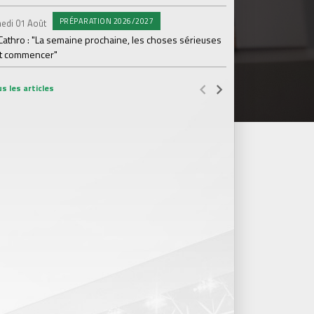
#L
Mercredi 29 Juil.
PRÉPARATION 2026/2027
edi 01 Août
Ian Cathro : "Les jou
Cathro : "La semaine prochaine, les choses sérieuses
t commencer"
s les articles