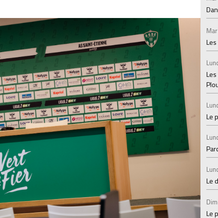
Dan
Mar
Les
Lund
Les
Plo
Lund
Le 
Lund
Par
Lund
Le 
Dim
Le p