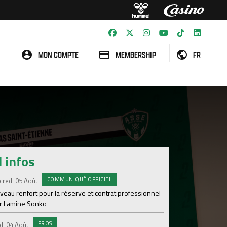
MON COMPTE
MEMBERSHIP
FR
l infos
COMMUNIQUÉ OFFICIEL
#A
credi 05 Août
Samedi 01 Août
veau renfort pour la réserve et contrat professionnel
Une victoire contre V
r Lamine Sonko
#A
Samedi 01 Août
PROS
di 04 Août
ASSE - Venise en dir