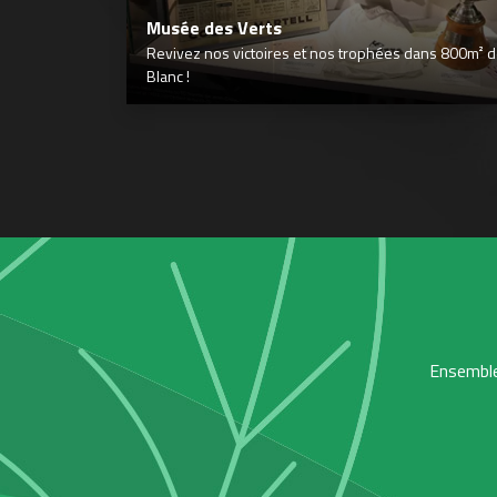
Musée des Verts
Revivez nos victoires et nos trophées dans 800m² déd
Blanc !
Ensemble,