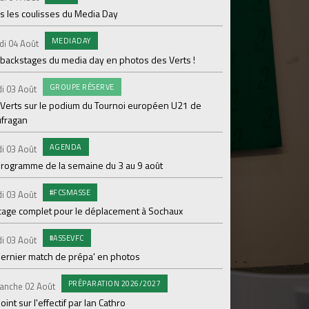
s les coulisses du Media Day
AB
Samedi 01 Août
MEDIADAY
di 04 Août
20 600 abonnés : l'AS
 backstages du media day en photos des Verts !
PR
Vendredi 31 Juil.
GROUPE RÉSERVE
i 03 Août
ASSE- Venise déloca
 Verts sur le podium du Tournoi européen U21 de
ufragan
CO
Vendredi 31 Juil.
L'ASSE et hummel rév
AGENDA
i 03 Août
maillot extérieur 2
programme de la semaine du 3 au 9 août
COMMU
Jeudi 30 Juil.
#FCSMASSE
i 03 Août
Kapriol renouvelle 
cage complet pour le déplacement à Sochaux
ENTRA
Jeudi 30 Juil.
#ASSEVFC
i 03 Août
Jour 6 en stage pour 
dernier match de prépa' en photos
#L
Mercredi 29 Juil.
PRÉPARATION 2026/2027
anche 02 Août
Le match face à Lau
oint sur l'effectif par Ian Cathro