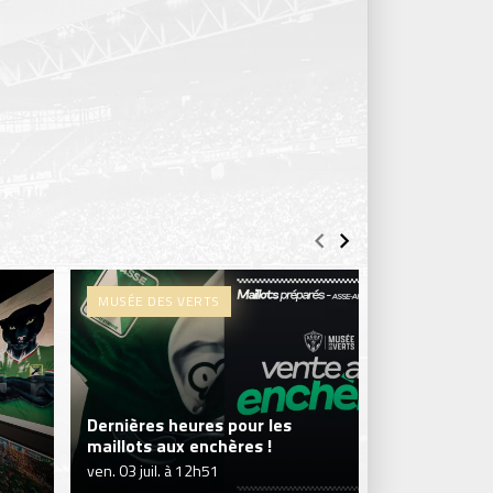
MUSÉE DES VERTS
MUSÉE DES V
Dernières heures pour les
Le Musée de
maillots aux enchères !
vente aux e
ven. 03 juil. à 12h51
ven. 26 juin à 