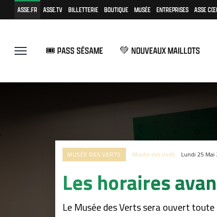
ASSE.FR
ASSE.TV
BILLETTERIE
BOUTIQUE
MUSÉE
ENTREPRISES
ASSE CŒ
🎟️ PASS SÉSAME
💚 NOUVEAUX MAILLOTS
MUSÉE DES VERTS
Musée des Verts
Lundi 25 Mai
Les horaires av
Le Musée des Verts sera ouvert toute 