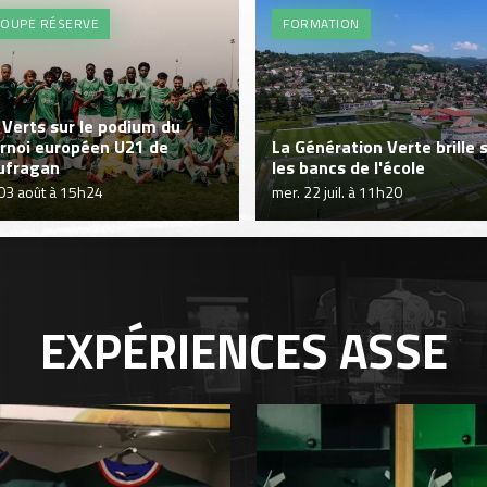
OUPE RÉSERVE
FORMATION
 Verts sur le podium du
rnoi européen U21 de
La Génération Verte brille 
ufragan
les bancs de l'école
 03 août à 15h24
mer. 22 juil. à 11h20
EXPÉRIENCES
ASSE