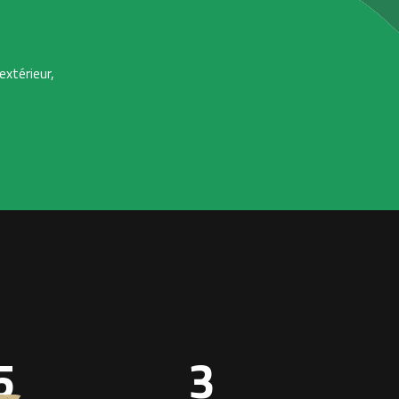
extérieur,
5
3