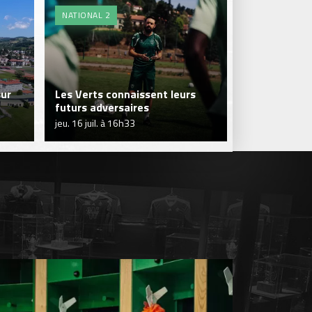
NATIONAL 2
FORMATION
sur
Les Verts connaissent leurs
L'organigra
futurs adversaires
Centre de f
jeu. 16 juil. à 16h33
dim. 12 juil. à 