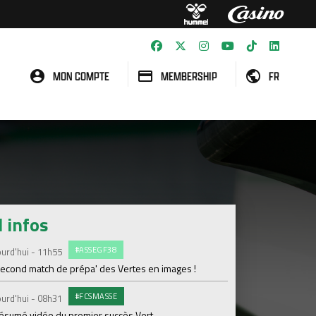
MON COMPTE
MEMBERSHIP
FR
l infos
#ASSEGF38
G
urd'hui - 11h55
Vendredi 07 Août
second match de prépa' des Vertes en images !
Le groupe Avenir dé
#FCSMASSE
E
urd'hui - 08h31
Vendredi 07 Août
résumé vidéo du premier succès Vert
Dernière séance ava