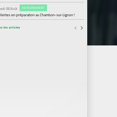
#FCS
Jeudi 06 Août
ENTRAÎNEMENT
edi 08 Août
Julien Le Cardinal : "D
 Vertes en préparation au Chambon-sur-Lignon !
s les articles