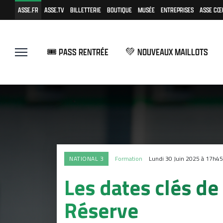
ASSE.FR
ASSE.TV
BILLETTERIE
BOUTIQUE
MUSÉE
ENTREPRISES
ASSE CŒ
🎟️ PASS RENTRÉE
💚 NOUVEAUX MAILLOTS
NATIONAL 3
Formation
Lundi 30 Juin 2025 à 17h45
Les dates clés de
Réserve