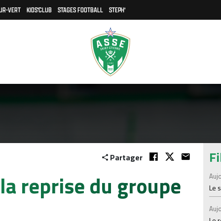
UR-VERT
KIDS'CLUB
STAGES FOOTBALL
STEPH'
Fi
Partager
 la reprise du groupe
Aujo
Le 
Aujo
Le 