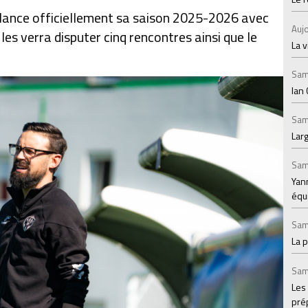
e lance officiellement sa saison 2025-2026 avec
Aujo
les verra disputer cinq rencontres ainsi que le
La v
Sam
Ian 
Sam
Larg
Sam
Yann
équ
Sam
La 
Sam
Les
prép