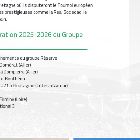
 Bretagne où ils disputeront le Tournoi européen
es prestigieuses comme la Real Sociedad, le
ain.
aration 2025-2026 du Groupe
aînements du groupe Réserve
 Domérat (Allier)
à Dompierre (Allier)
eux-Bouthéon
 U21 à Ploufagran (Côtes-d'Armor)
Firminy (Loire)
tional 3