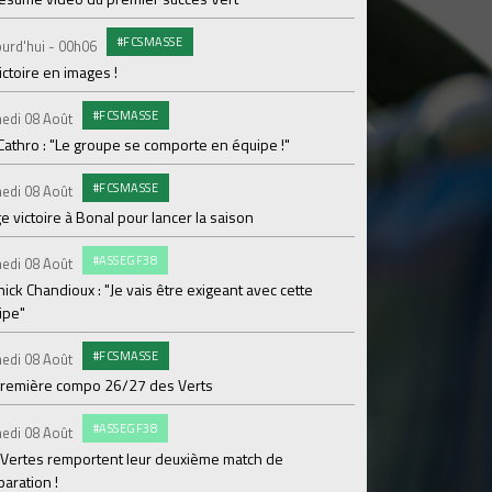
#FCSMASSE
C
urd'hui - 00h06
Vendredi 07 Août
ictoire en images !
BYmyCAR et l'ASSE pr
#FCSMASSE
#
edi 08 Août
Vendredi 07 Août
Cathro : "Le groupe se comporte en équipe !"
Dans le Doubs, les V
#FCSMASSE
#FCS
edi 08 Août
Jeudi 06 Août
e victoire à Bonal pour lancer la saison
Tifenn Leprodhomme 
#ASSEGF38
ENTR
edi 08 Août
Jeudi 06 Août
ick Chandioux : "Je vais être exigeant avec cette
Séance plus légère p
ipe"
BILLE
Jeudi 06 Août
#FCSMASSE
edi 08 Août
Je réserve mon Pass
première compo 26/27 des Verts
#FCS
Jeudi 06 Août
#ASSEGF38
edi 08 Août
Ian Cathro : "Embar
 Vertes remportent leur deuxième match de
chapitre"
aration !