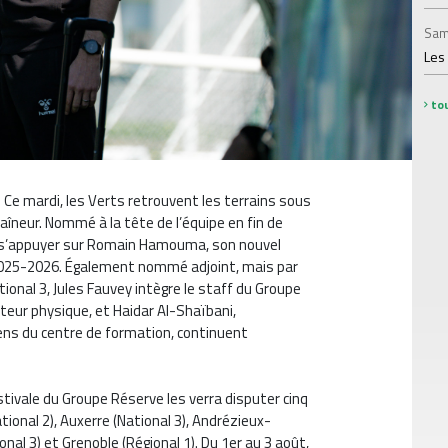
Sam
Les
tou
! Ce mardi, les Verts retrouvent les terrains sous
raîneur. Nommé à la tête de l’équipe en fin de
ra s’appuyer sur Romain Hamouma, son nouvel
e 2025-2026. Également nommé adjoint, mais par
tional 3, Jules Fauvey intègre le staff du Groupe
teur physique, et Haidar Al-Shaïbani,
ens du centre de formation, continuent
estivale du Groupe Réserve les verra disputer cinq
tional 2), Auxerre (National 3), Andrézieux-
nal 3) et Grenoble (Régional 1). Du 1er au 3 août,