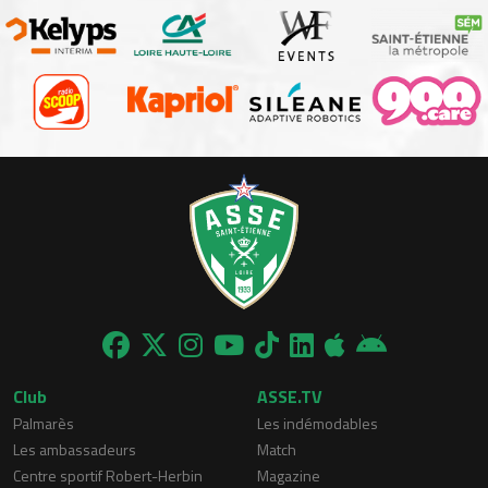
Club
ASSE.TV
Palmarès
Les indémodables
Les ambassadeurs
Match
Centre sportif Robert-Herbin
Magazine