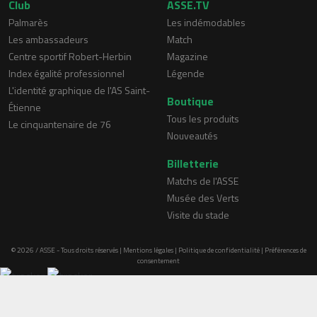
Club
ASSE.TV
Palmarès
Les indémodables
Les ambassadeurs
Match
Centre sportif Robert-Herbin
Magazine
Index égalité professionnel
Légende
L'identité graphique de l'AS Saint-
Boutique
Étienne
Tous les produits
Le cinquantenaire de 76
Nouveautés
Billetterie
Matchs de l'ASSE
Musée des Verts
Visite du stade
© 2026 / ASSE - Tous droits réservés |
Mentions légales
|
Politique de confidentialité
|
Préférences de
consentement