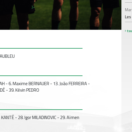
Mar
Les
tou
 MAUBLEU
IAH - 6. Maxime BERNAUER - 13. João FERREIRA -
NADÉ - 39. Kévin PEDRO
 KANTÉ - 28. Igor MILADINOVIC - 29. Aïmen