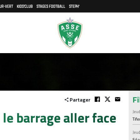
UR-VERT
KIDS'CLUB
STAGES FOOTBALL
STEPH'
Fi
Partager
le barrage aller face
Jeud
Tif
Jeud
Séan