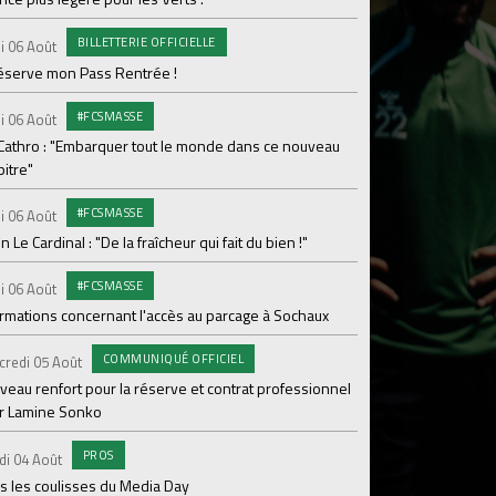
Le programme de la 
BILLETTERIE OFFICIELLE
i 06 Août
#FCS
Lundi 03 Août
réserve mon Pass Rentrée !
Parcage complet pou
#FCSMASSE
i 06 Août
#ASS
Lundi 03 Août
 Cathro : "Embarquer tout le monde dans ce nouveau
itre"
Le dernier match de
#FCSMASSE
i 06 Août
Dimanche 02 Août
en Le Cardinal : "De la fraîcheur qui fait du bien !"
Le point sur l'effecti
#FCSMASSE
PR
i 06 Août
Samedi 01 Août
ormations concernant l'accès au parcage à Sochaux
Ian Cathro : "La sem
vont commencer"
COMMUNIQUÉ OFFICIEL
credi 05 Août
#A
Samedi 01 Août
veau renfort pour la réserve et contrat professionnel
r Lamine Sonko
Une victoire contre V
PROS
#A
di 04 Août
Samedi 01 Août
s les coulisses du Media Day
ASSE - Venise en dir