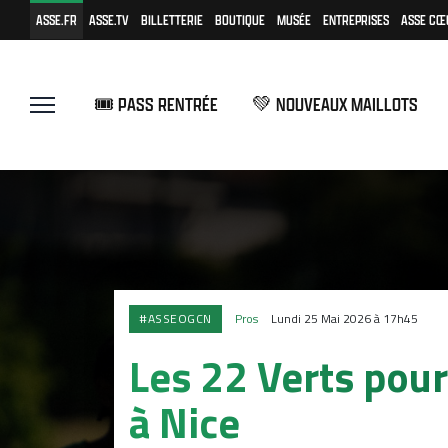
ASSE.FR
ASSE.TV
BILLETTERIE
BOUTIQUE
MUSÉE
ENTREPRISES
ASSE CŒ
🎟️ PASS RENTRÉE
💚 NOUVEAUX MAILLOTS
#ASSEOGCN
Pros
Lundi 25 Mai 2026 à 17h45
Les 22 Verts pour 
à Nice