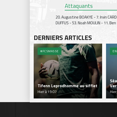
Attaquants
20. Augustine BOAKYE - 7. Irvin CARD
DUFFUS - 53. Noah MOULIN - 11. Ben
DERNIERS ARTICLES
#FCSMASSE
EN
Séa
Tifenn Leprodhomme au sifflet
Ver
Hier à 19:07
Hier