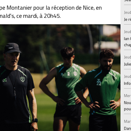
ppe Montanier pour la réception de Nice, en
Jeud
ald's, ce mardi, à 20h45.
Je 
Jeud
Ian
chap
Jeud
Juli
Jeud
Inf
Mer
Nou
pou
Mar
Dan