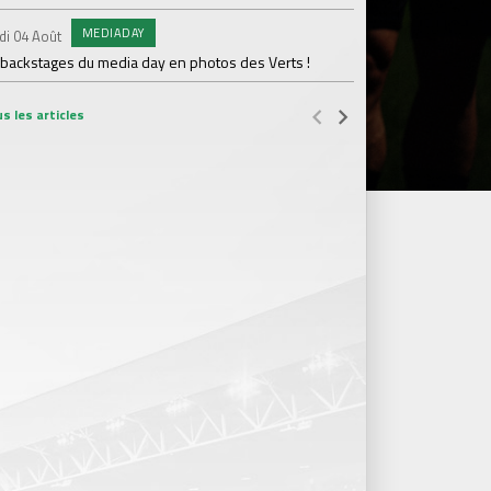
MEDIADAY
AB
di 04 Août
Samedi 01 Août
 backstages du media day en photos des Verts !
20 600 abonnés : l'AS
s les articles