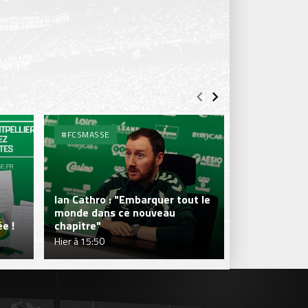
#FCSMASSE
#FCSMASSE
Ian Cathro : "Embarquer tout le
monde dans ce nouveau
Julien Le Car
e !
chapitre"
fraîcheur qui
Hier à 15:50
Hier à 15:50