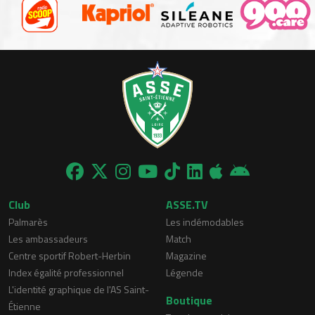
Club
ASSE.TV
Palmarès
Les indémodables
Les ambassadeurs
Match
Centre sportif Robert-Herbin
Magazine
Index égalité professionnel
Légende
L'identité graphique de l'AS Saint-
Boutique
Étienne