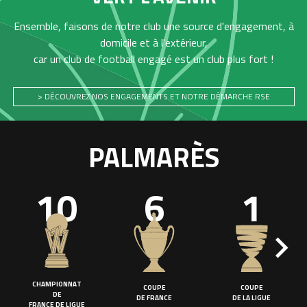
Ensemble, faisons de notre club une source d'engagement, à
domicile et à l'extérieur,
car un club de football engagé est un club plus fort !
> DÉCOUVREZ NOS ENGAGEMENTS ET NOTRE DÉMARCHE RSE
PALMARÈS
10
6
1
CHAMPIONNAT
COUPE
COUPE
DE
DE FRANCE
DE LA LIGUE
FRANCE DE LIGUE