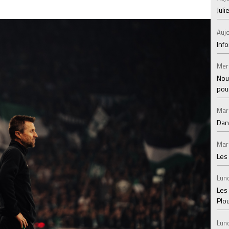
Juli
Aujo
Inf
Mer
Nou
pou
Mar
Dan
Mar
Les
Lund
Les
Plo
Lund