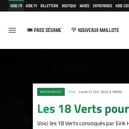
ASSE.FR
ASSE.TV
BILLETTERIE
BOUTIQUE
MUSÉE
ENTREPRISES
ASSE CŒ
🎟️ PASS SÉSAME
💚 NOUVEAUX MAILLOTS
#ASSEPAUFC
Pros
Lundi 27 Oct. 2025 à 18h00
Les 18 Verts pour
Voici les 18 Verts convoqués par Eirik