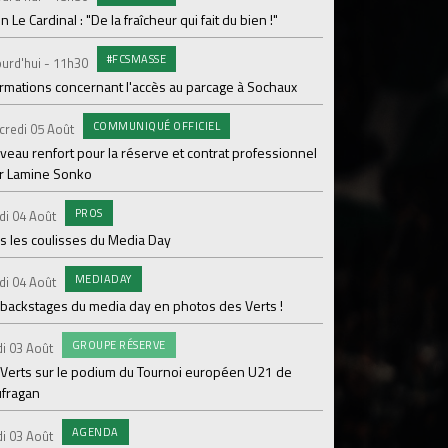
en Le Cardinal : "De la fraîcheur qui fait du bien !"
PR
Samedi 01 Août
#FCSMASSE
urd'hui - 11h30
Ian Cathro : "La sem
ormations concernant l'accès au parcage à Sochaux
vont commencer"
COMMUNIQUÉ OFFICIEL
#A
credi 05 Août
Samedi 01 Août
veau renfort pour la réserve et contrat professionnel
Une victoire contre V
r Lamine Sonko
#A
Samedi 01 Août
PROS
di 04 Août
ASSE - Venise en dir
s les coulisses du Media Day
AB
Samedi 01 Août
MEDIADAY
di 04 Août
20 600 abonnés : l'AS
 backstages du media day en photos des Verts !
PR
Vendredi 31 Juil.
GROUPE RÉSERVE
i 03 Août
ASSE- Venise déloca
 Verts sur le podium du Tournoi européen U21 de
ufragan
CO
Vendredi 31 Juil.
L'ASSE et hummel rév
AGENDA
i 03 Août
maillot extérieur 2