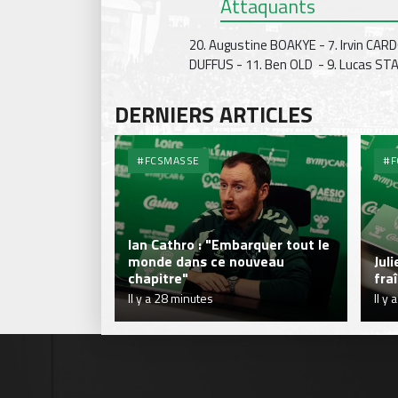
Attaquants
20. Augustine BOAKYE - 7. Irvin CARD
DUFFUS - 11. Ben OLD - 9. Lucas ST
DERNIERS ARTICLES
#FCSMASSE
#F
Ian Cathro : "Embarquer tout le
monde dans ce nouveau
Juli
chapitre"
fra
Il y a 28 minutes
Il y