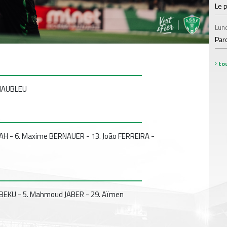
Le 
Lund
Par
tou
 MAUBLEU
IAH - 6. Maxime BERNAUER - 13. João FERREIRA -
EGBEKU - 5. Mahmoud JABER - 29. Aïmen