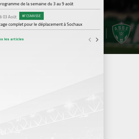
programme de la semaine du 3 au 9 août
COMMU
Jeudi 30 Juil.
#FCSMASSE
i 03 Août
Kapriol renouvelle 
cage complet pour le déplacement à Sochaux
s les articles