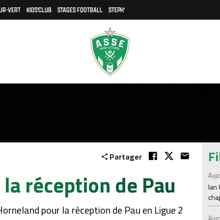
UR-VERT
KIDS'CLUB
STAGES FOOTBALL
STEPH'
Fi
Partager
 la réception de Pau
Aujo
Ian
chap
 Horneland pour la réception de Pau en Ligue 2
Aujo