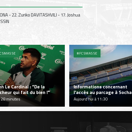
ONA - 22. Zuriko DAVITASHVILI - 17. Joshua
ASSIN
CSMASSE
#FCSMASSE
en Le Cardinal : "De la
Informations concernant
îcheur qui fait du bien !"
l'accès au parcage à Soch
 a 28 minutes
Aujourd'hui à 11:30