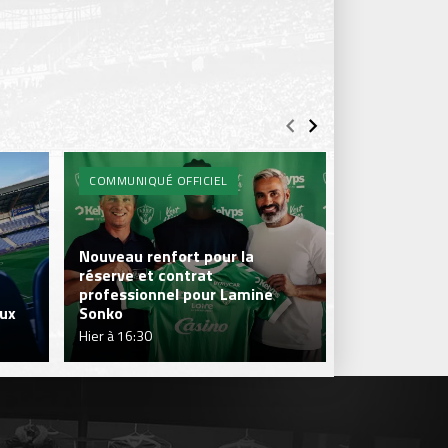
COMMUNIQUÉ OFFICIEL
PROS
Nouveau renfort pour la
réserve et contrat
professionnel pour Lamine
Dans les cou
aux
Sonko
Day
Hier à 16:30
mar. 04 août à