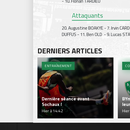
- 10. Florian TARDIEU
Attaquants
20. Augustine BOAKYE - 7. Irvin CARD
DUFFUS - 11. Ben OLD - 9. Lucas ST
DERNIERS ARTICLES
ENTRAÎNEMENT
CO
Dernière séance avant
BYm
Sochaux !
leu
Hier à 14:42
Hier