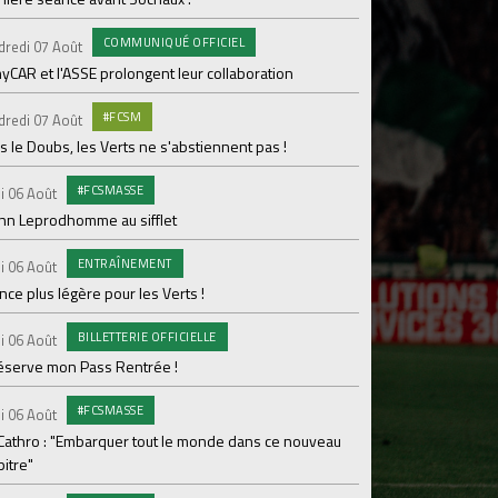
pour Lamine Sonko
COMMUNIQUÉ OFFICIEL
dredi 07 Août
PRO
Mardi 04 Août
yCAR et l'ASSE prolongent leur collaboration
Dans les coulisses 
#FCSM
dredi 07 Août
MED
Mardi 04 Août
 le Doubs, les Verts ne s'abstiennent pas !
Les backstages du m
#FCSMASSE
i 06 Août
GROU
Lundi 03 Août
enn Leprodhomme au sifflet
Les Verts sur le po
ENTRAÎNEMENT
Ploufragan
i 06 Août
ce plus légère pour les Verts !
AGE
Lundi 03 Août
BILLETTERIE OFFICIELLE
Le programme de la 
i 06 Août
réserve mon Pass Rentrée !
#FCS
Lundi 03 Août
#FCSMASSE
Parcage complet pou
i 06 Août
 Cathro : "Embarquer tout le monde dans ce nouveau
#ASS
Lundi 03 Août
itre"
Le dernier match de