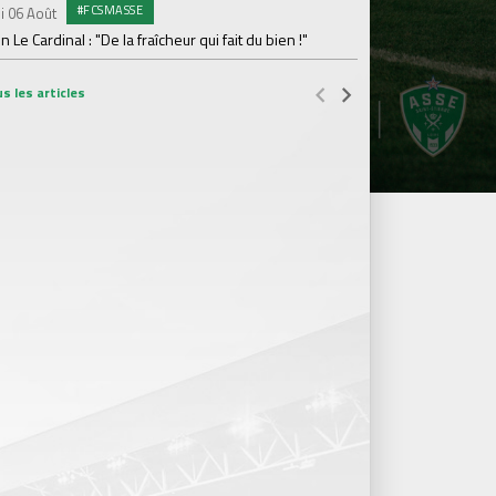
#FCSMASSE
i 06 Août
Dimanche 02 Août
en Le Cardinal : "De la fraîcheur qui fait du bien !"
Le point sur l'effecti
s les articles