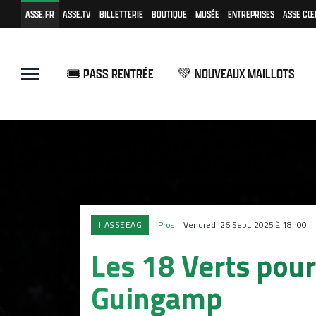
ASSE.FR
ASSE.TV
BILLETTERIE
BOUTIQUE
MUSÉE
ENTREPRISES
ASSE CŒ
🎟️ PASS RENTRÉE
💚 NOUVEAUX MAILLOTS
#ASSEEAG
Pros
Vendredi 26 Sept. 2025 à 18h00
Les 18 Verts pour
Guingamp