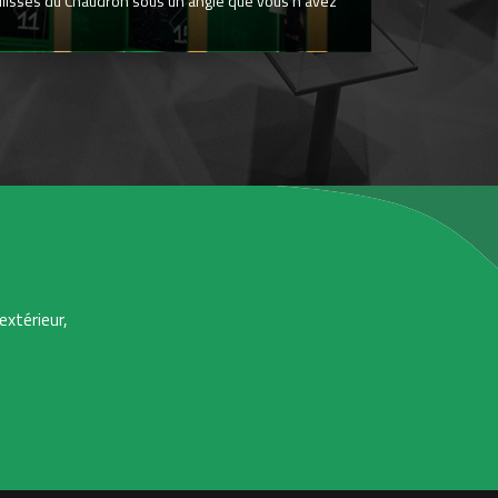
ulisses du Chaudron sous un angle que vous n’avez
extérieur,