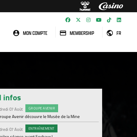
MON COMPTE
MEMBERSHIP
FR
l infos
GROUPE AVENIR
#FCS
dredi 07 Août
Jeudi 06 Août
groupe Avenir découvre le Musée de la Mine
Informations concern
ENTRAÎNEMENT
C
dredi 07 Août
Mercredi 05 Août
nière séance avant Sochaux !
Nouveau renfort pour