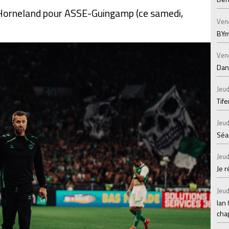
k Horneland pour ASSE-Guingamp (ce samedi,
Ven
BYm
Ven
Dans
Jeud
Tif
Jeud
Séan
Jeud
Je 
Jeud
Ian
chap