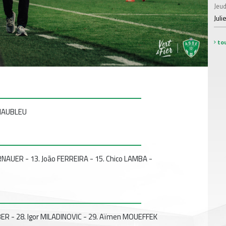
Jeud
Juli
tou
 MAUBLEU
NAUER - 13. João FERREIRA - 15. Chico LAMBA -
BER - 28. Igor MILADINOVIC - 29. Aïmen MOUEFFEK