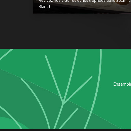
Revivez nos victoires et nos trophées dans 800m² déd
Blanc !
Ensemble,