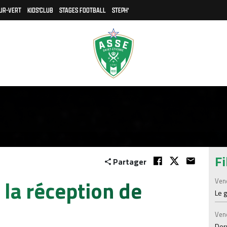
UR-VERT
KIDS'CLUB
STAGES FOOTBALL
STEPH'
Fi
Partager
 la réception de
Ven
Le 
Ven
Der