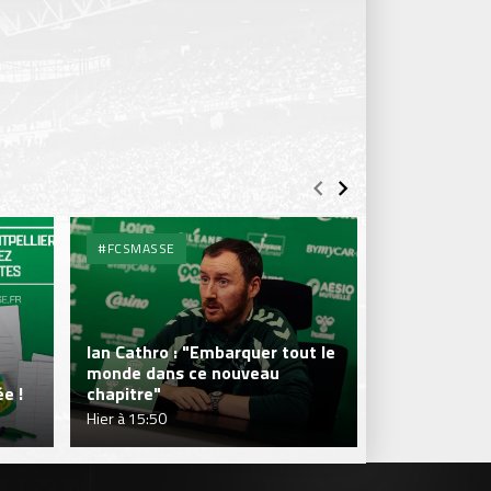
#FCSMASSE
#FCSMASSE
Ian Cathro : "Embarquer tout le
monde dans ce nouveau
Julien Le Car
e !
chapitre"
fraîcheur qui
Hier à 15:50
Hier à 15:50