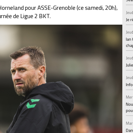
k Horneland pour ASSE-Grenoble (ce samedi, 20h),
Jeud
rnée de Ligue 2 BKT.
Je 
Jeud
Ian
chap
Jeud
Juli
Jeud
Inf
Mer
Nou
pou
Mar
Dan