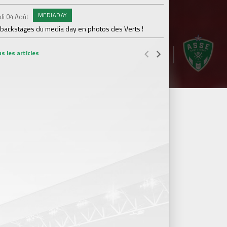
MEDIADAY
AB
di 04 Août
Samedi 01 Août
 backstages du media day en photos des Verts !
20 600 abonnés : l'AS
s les articles