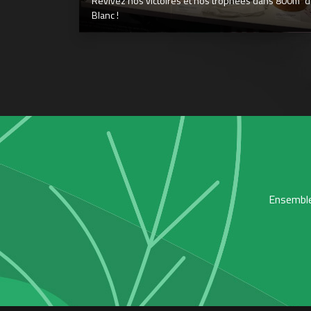
Revivez nos victoires et nos trophées dans 800m² déd
Blanc !
Ensemble,