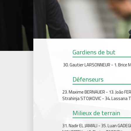
Gardiens de but
30. Gautier LARSONNEUR - 1. Brice
Défenseurs
23. Maxime BERNAUER - 13. João FERR
Strahinja STOJKOVIC - 34. Lassana
Milieux de terrain
31. Nadir EL JAMALI - 35. Luan GAD