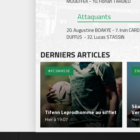
MOUEFFEK - 10. Florian TARDIEU
Attaquants
20. Augustine BOAKYE - 7. Irvin CARD
DUFFUS - 32. Lucas STASSIN
DERNIERS ARTICLES
#FCSMASSE
EN
Séa
Tifenn Leprodhomme au sifflet
Ver
Hier à 19:07
Hier