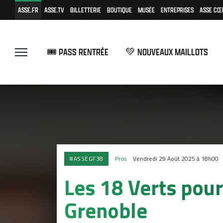
ASSE.FR
ASSE.TV
BILLETTERIE
BOUTIQUE
MUSÉE
ENTREPRISES
ASSE CŒ
🎟️ PASS RENTRÉE
💚 NOUVEAUX MAILLOTS
#ASSEGF38
Pros
Vendredi 29 Août 2025 à 18h00
Les 18 Verts pour
Grenoble