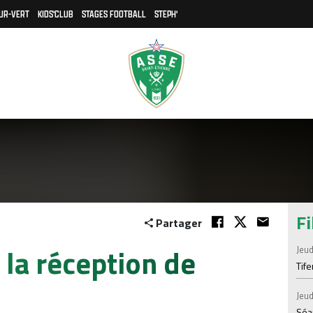
UR-VERT
KIDS'CLUB
STAGES FOOTBALL
STEPH'
Fi
Partager
 la réception de
Jeud
Tif
Jeud
Séan