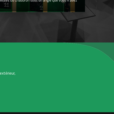
ulisses du Chaudron sous un angle que vous n’avez
extérieur,