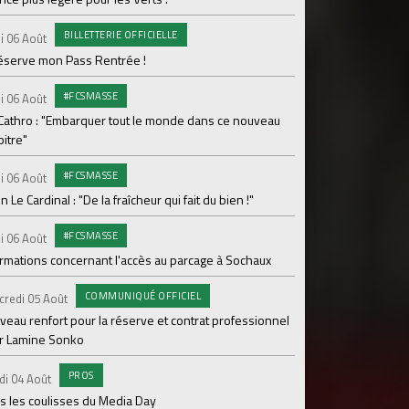
Le programme de la 
BILLETTERIE OFFICIELLE
i 06 Août
#FCS
Lundi 03 Août
réserve mon Pass Rentrée !
Parcage complet pou
#FCSMASSE
i 06 Août
#ASS
Lundi 03 Août
 Cathro : "Embarquer tout le monde dans ce nouveau
itre"
Le dernier match de
#FCSMASSE
i 06 Août
Dimanche 02 Août
en Le Cardinal : "De la fraîcheur qui fait du bien !"
Le point sur l'effecti
#FCSMASSE
PR
i 06 Août
Samedi 01 Août
ormations concernant l'accès au parcage à Sochaux
Ian Cathro : "La sem
vont commencer"
COMMUNIQUÉ OFFICIEL
credi 05 Août
#A
Samedi 01 Août
veau renfort pour la réserve et contrat professionnel
r Lamine Sonko
Une victoire contre V
PROS
#A
di 04 Août
Samedi 01 Août
s les coulisses du Media Day
ASSE - Venise en dir