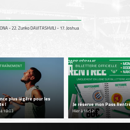
ONA - 22. Zuriko DAVITASHVILI - 17. Joshua
TRAÎNEMENT
BILLETTERIE OFFICIELLE
nce plus légère pour les
ts !
Je réserve mon Pass Rentré
 à 18:03
Hier à 16:52