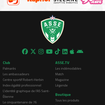
Club
ASSE.TV
Palmarès
Les indémodables
Les ambassadeurs
Match
Centre sportif Robert-Herbin
Magazine
Index égalité professionnel
Légende
L'identité graphique de l'AS Saint-
Boutique
Étienne
Tous les produits
Le cinquantenaire de 76