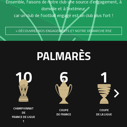
Ensemble, faisons de notre club une source d'engagement, à
domicile et à l'extérieur,
car un club de football engagé est un club plus fort !
> DÉCOUVREZ NOS ENGAGEMENTS ET NOTRE DÉMARCHE RSE
PALMARÈS
10
6
1
CHAMPIONNAT
COUPE
COUPE
DE
DE FRANCE
DE LA LIGUE
FRANCE DE LIGUE
1