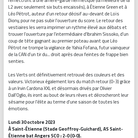
remettront à une arrière-garde hermétique (la meilleure de la
L2 avec seulement six buts encaissés), à Étienne Green et à
Léo Pétrot, auteur d'un retour décisif au-devant de Loïs
Diony, pour ne pas subir l'ouverture du score. Le retour des
vestiaires les verra imprimer un rythme élevé aux débats et
trouver l'ouverture par l'intermédiaire d'Ibrahim Sissoko, d'un
coup de tête gagnant au premier poteau avant que Léo
Pétrot ne trompe la vigilance de Yahia Fofana, futur vainqueur
de la CAN d'un tir du... droit après deux feintes de frappe bien
senties.
Les Verts ont définitivement retrouvé des couleurs et des
valeurs. Victorieux également lors du match retour (0-3) grâce
à un Irvin Cardona XXL et désormais drivés par Olivier
Dall'Oglio, ils iront au bout de leurs rêves et décrocheront leur
sésame pour l'élite au terme d'une saison de toutes les
émotions.
Lundi 30 octobre 2023
À Saint-Étienne (Stade Geoffroy-Guichard), AS Saint-
Étienne bat Angers SCO : 2-0 (0-0).