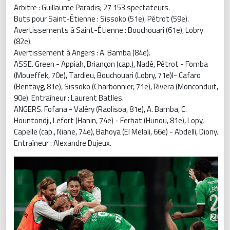
Arbitre : Guillaume Paradis; 27 153 spectateurs.
Buts pour Saint-Étienne : Sissoko (51e), Pétrot (59e).
Avertissements à Saint-Étienne : Bouchouari (61e), Lobry
(82e).
Avertissement à Angers : A. Bamba (84e).
ASSE. Green - Appiah, Briançon (cap.), Nadé, Pétrot - Fomba
(Moueffek, 70e), Tardieu, Bouchouari (Lobry, 71e)l- Cafaro
(Bentayg, 81e), Sissoko (Charbonnier, 71e), Rivera (Monconduit,
90e). Entraîneur : Laurent Batlles.
ANGERS. Fofana - Valéry (Raolisoa, 81e), A. Bamba, C.
Hountondji, Lefort (Hanin, 74e) - Ferhat (Hunou, 81e), Lopy,
Capelle (cap., Niane, 74e), Bahoya (El Melali, 66e) - Abdelli, Diony.
Entraîneur : Alexandre Dujeux.