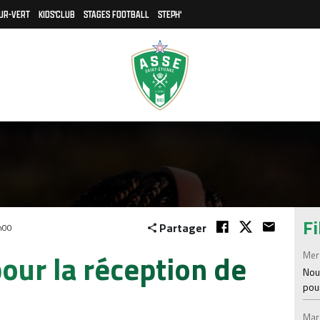
UR-VERT
KIDS'CLUB
STAGES FOOTBALL
STEPH'
Fi
Partager
h00
pour la réception de
Mer
Nou
pou
Mar