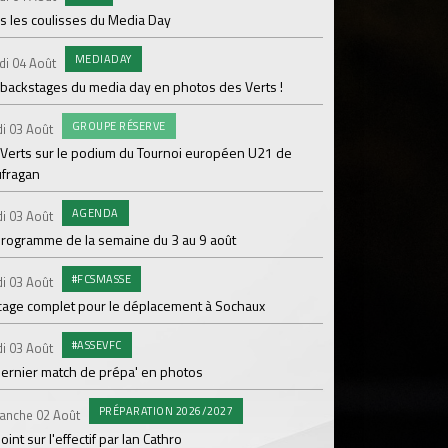
s les coulisses du Media Day
AB
Samedi 01 Août
MEDIADAY
di 04 Août
20 600 abonnés : l'AS
 backstages du media day en photos des Verts !
PR
Vendredi 31 Juil.
GROUPE RÉSERVE
i 03 Août
ASSE- Venise déloca
 Verts sur le podium du Tournoi européen U21 de
ufragan
CO
Vendredi 31 Juil.
L'ASSE et hummel rév
AGENDA
i 03 Août
maillot extérieur 2
programme de la semaine du 3 au 9 août
COMMU
Jeudi 30 Juil.
#FCSMASSE
i 03 Août
Kapriol renouvelle 
cage complet pour le déplacement à Sochaux
ENTRA
Jeudi 30 Juil.
#ASSEVFC
i 03 Août
Jour 6 en stage pour 
dernier match de prépa' en photos
#L
Mercredi 29 Juil.
PRÉPARATION 2026/2027
anche 02 Août
Le match face à Lau
oint sur l'effectif par Ian Cathro