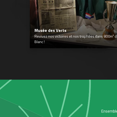
Musée des Verts
Revivez nos victoires et nos trophées dans 800m² déd
Blanc !
Ensemble,