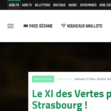
ASSE.FR
ASSE.TV
BILLETTERIE
BOUTIQUE
MUSÉE
ENTREPRISES
ASSE CŒ
🎟️ PASS SÉSAME
💚 NOUVEAUX MAILLOTS
#ASSERCSA
Féminines
Samedi 21 Févr. 2026 à 14
Le XI des Vertes 
Strasbourg !