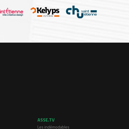
ASSE.TV
Les indémodables