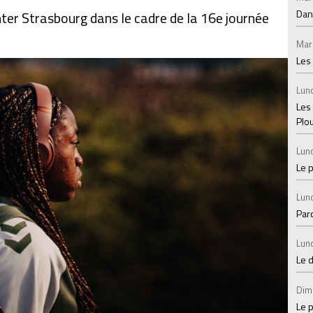
Dan
ter Strasbourg dans le cadre de la 16e journée
Mar
Les
Lund
Les
Plo
Lund
Le 
Lund
Par
Lund
Le 
Dim
Le p