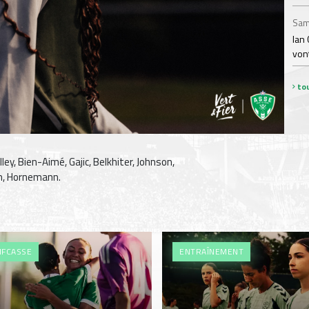
Sam
Ian 
von
tou
ley, Bien-Aimé, Gajic, Belkhiter, Johnson,
im, Hornemann.
FCASSE
ENTRAÎNEMENT