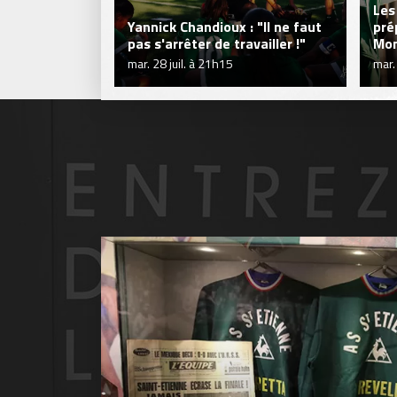
Les
Yannick Chandioux : "Il ne faut
pré
pas s'arrêter de travailler !"
Mon
mar. 28 juil. à 21h15
mar.