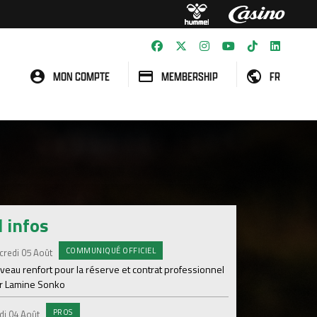
MON COMPTE
MEMBERSHIP
FR
l infos
COMMUNIQUÉ OFFICIEL
#A
credi 05 Août
Samedi 01 Août
veau renfort pour la réserve et contrat professionnel
Une victoire contre V
r Lamine Sonko
#A
Samedi 01 Août
PROS
di 04 Août
ASSE - Venise en dir