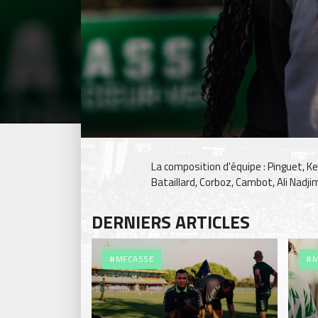
La composition d'équipe : Pinguet, Kel
Bataillard, Corboz, Cambot, Ali Nadj
DERNIERS ARTICLES
#MFCASSE
#M