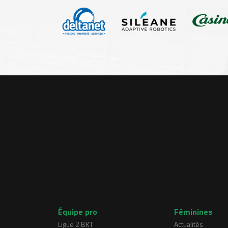
Équipe pro
Féminines
Ligue 2 BKT
Actualités