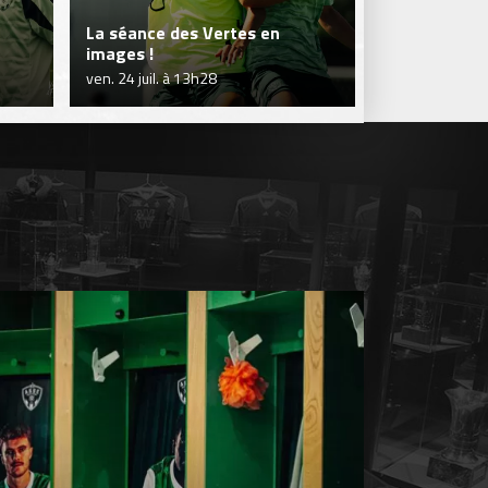
La séance des Vertes en
Séance en so
images !
Vertes !
ven. 24 juil. à 13h28
jeu. 23 juil. à 