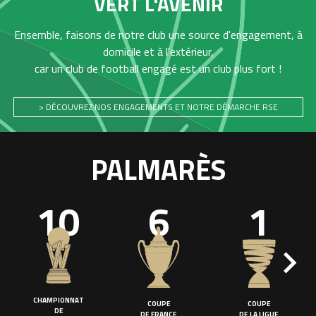
VERT L'AVENIR
Ensemble, faisons de notre club une source d'engagement, à
domicile et à l'extérieur,
car un club de football engagé est un club plus fort !
> DÉCOUVREZ NOS ENGAGEMENTS ET NOTRE DÉMARCHE RSE
PALMARÈS
10
6
1
CHAMPIONNAT
COUPE
COUPE
DE
DE FRANCE
DE LA LIGUE