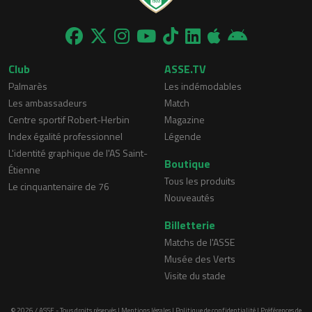
Club
ASSE.TV
Palmarès
Les indémodables
Les ambassadeurs
Match
Centre sportif Robert-Herbin
Magazine
Index égalité professionnel
Légende
L'identité graphique de l'AS Saint-
Boutique
Étienne
Tous les produits
Le cinquantenaire de 76
Nouveautés
Billetterie
Matchs de l'ASSE
Musée des Verts
Visite du stade
© 2026 / ASSE - Tous droits réservés |
Mentions légales
|
Politique de confidentialité
|
Préférences de