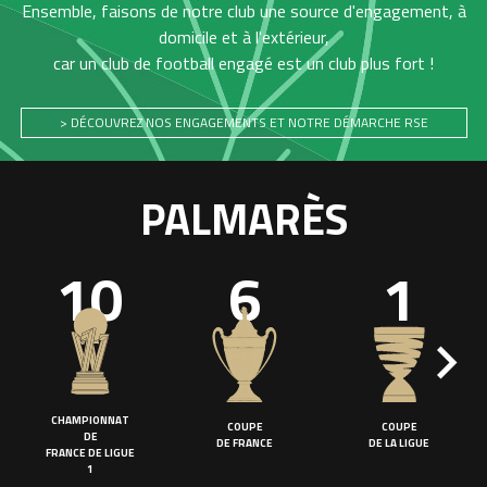
Ensemble, faisons de notre club une source d'engagement, à
domicile et à l'extérieur,
car un club de football engagé est un club plus fort !
> DÉCOUVREZ NOS ENGAGEMENTS ET NOTRE DÉMARCHE RSE
PALMARÈS
10
6
1
CHAMPIONNAT
COUPE
COUPE
DE
DE FRANCE
DE LA LIGUE
FRANCE DE LIGUE
1