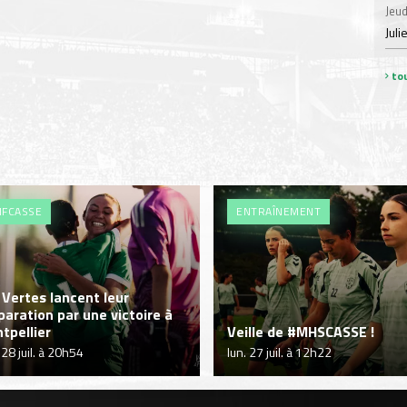
Jeud
Juli
tou
FCASSE
ENTRAÎNEMENT
 Vertes lancent leur
paration par une victoire à
tpellier
Veille de #MHSCASSE !
 28 juil. à 20h54
lun. 27 juil. à 12h22