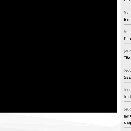
Ven
BYm
Ven
Dans
Jeud
Tif
Jeud
Séan
Jeud
Je 
Jeud
Ian
chap