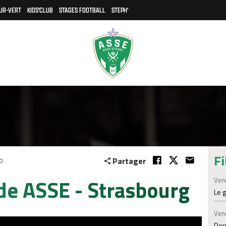
UR-VERT
KIDS'CLUB
STAGES FOOTBALL
STEPH'
Fi
Partager
0
de ASSE - Strasbourg
Ven
Le 
Ven
Der