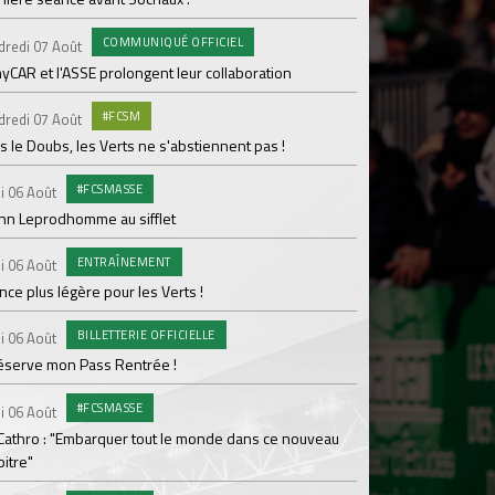
pour Lamine Sonko
COMMUNIQUÉ OFFICIEL
dredi 07 Août
PRO
Mardi 04 Août
yCAR et l'ASSE prolongent leur collaboration
Dans les coulisses 
#FCSM
dredi 07 Août
MED
Mardi 04 Août
 le Doubs, les Verts ne s'abstiennent pas !
Les backstages du m
#FCSMASSE
i 06 Août
GROU
Lundi 03 Août
enn Leprodhomme au sifflet
Les Verts sur le po
ENTRAÎNEMENT
Ploufragan
i 06 Août
ce plus légère pour les Verts !
AGE
Lundi 03 Août
BILLETTERIE OFFICIELLE
Le programme de la 
i 06 Août
réserve mon Pass Rentrée !
#FCS
Lundi 03 Août
#FCSMASSE
Parcage complet pou
i 06 Août
 Cathro : "Embarquer tout le monde dans ce nouveau
#ASS
Lundi 03 Août
itre"
Le dernier match de