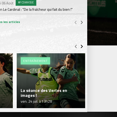
#FCSMASSE
i 06 Août
Dimanche 02 Août
en Le Cardinal : "De la fraîcheur qui fait du bien !"
Le point sur l'effecti
s les articles
ENTRAÎNEMENT
ENTRAÎNEME
La séance des Vertes en
Séance en so
images !
Vertes !
ven. 24 juil. à 13h28
jeu. 23 juil. à 