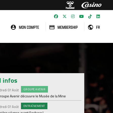
MON COMPTE
MEMBERSHIP
FR
l infos
GROUPE AVENIR
#FCS
dredi 07 Août
Jeudi 06 Août
groupe Avenir découvre le Musée de la Mine
Informations concern
ENTRAÎNEMENT
C
dredi 07 Août
Mercredi 05 Août
nière séance avant Sochaux !
Nouveau renfort pour