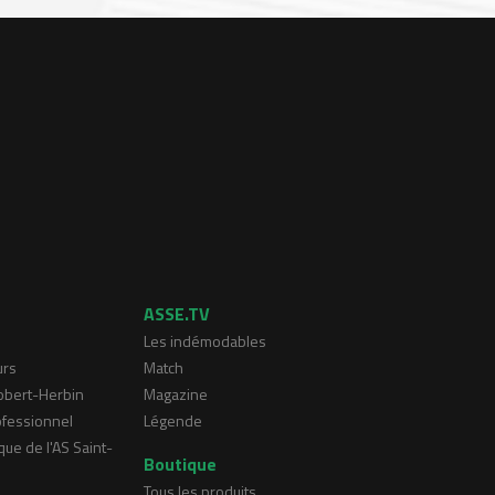
ASSE.TV
Les indémodables
urs
Match
Robert-Herbin
Magazine
ofessionnel
Légende
que de l'AS Saint-
Boutique
Tous les produits