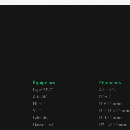
Équipe pro
Féminines
Ligue 2 BKT
Actualités
Actualités
Effectif
Effectif
U16 Féminine
Staff
U12-U14 Fémini
Calendrier
U11 Féminine
Classement
U7 - U9 Féminine