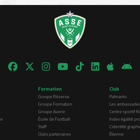
Formation
Club
Groupe Réserve
Palmarès
Groupe Formation
Les ambassade
Groupe Avenir
Centre sportif 
ne
École de Football
Index égalité pr
Staff
L'identité graphi
Clubs partenaires
Étienne