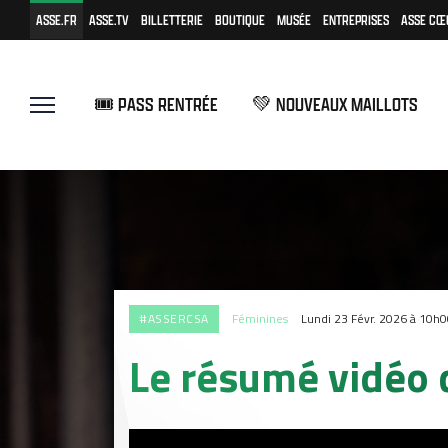
ASSE.FR
ASSE.TV
BILLETTERIE
BOUTIQUE
MUSÉE
ENTREPRISES
ASSE CŒ
🎟️ PASS RENTRÉE
💚 NOUVEAUX MAILLOTS
#ASSERCSA
Féminines
Lundi 23 Févr. 2026 à 10h0
Le résumé vidéo 