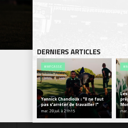
DERNIERS ARTICLES
#MFCASSE
#M
Les
Yannick Chandioux : "Il ne faut
pré
pas s'arrêter de travailler !"
Mon
mar. 28 juil. à 21h15
mar.